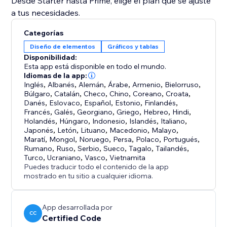
Desde Starter hasta Prime, elige el plan que se ajuste
a tus necesidades.
Categorías
Diseño de elementos
Gráficos y tablas
Disponibilidad:
Esta app está disponible en todo el mundo.
Idiomas de la app:
Inglés
,
Albanés
,
Alemán
,
Árabe
,
Armenio
,
Bielorruso
,
Búlgaro
,
Catalán
,
Checo
,
Chino
,
Coreano
,
Croata
,
Danés
,
Eslovaco
,
Español
,
Estonio
,
Finlandés
,
Francés
,
Galés
,
Georgiano
,
Griego
,
Hebreo
,
Hindi
,
Holandés
,
Húngaro
,
Indonesio
,
Islandés
,
Italiano
,
Japonés
,
Letón
,
Lituano
,
Macedonio
,
Malayo
,
Maratí
,
Mongol
,
Noruego
,
Persa
,
Polaco
,
Portugués
,
Rumano
,
Ruso
,
Serbio
,
Sueco
,
Tagalo
,
Tailandés
,
Turco
,
Ucraniano
,
Vasco
,
Vietnamita
Puedes traducir todo el contenido de la app
mostrado en tu sitio a cualquier idioma.
App desarrollada por
CC
Certified Code