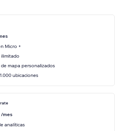
mes
rate
0
/mes