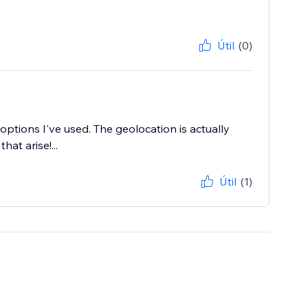
Útil
(0)
ptions I've used. The geolocation is actually
hat arise!...
Útil
(1)