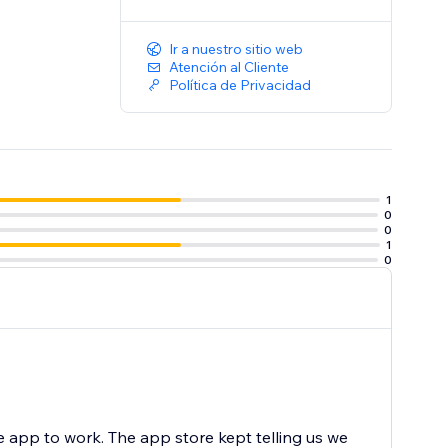
Ir a nuestro sitio web
Atención al Cliente
Política de Privacidad
1
0
0
1
0
 app to work. The app store kept telling us we