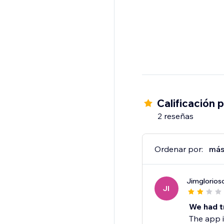
Calificación 
2 reseñas
Ordenar por:
más
Jimglorios
JI
We had t
The app i