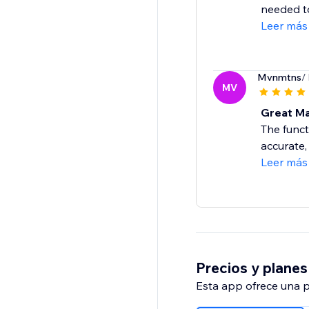
needed t
Leer más
Mvnmtns
/
MV
Great Ma
The funct
accurate, 
Leer más
Precios y planes
Esta app ofrece una p