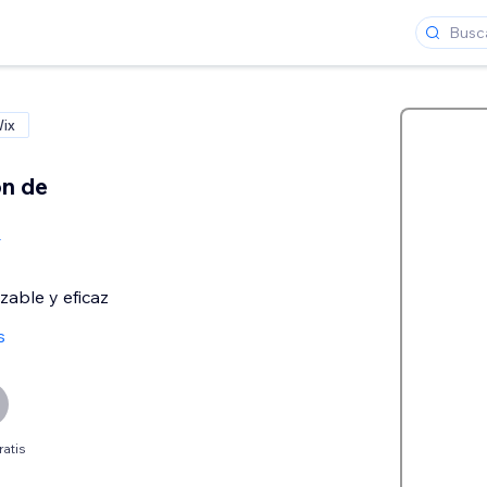
Wix
ón de
r
s
ratis