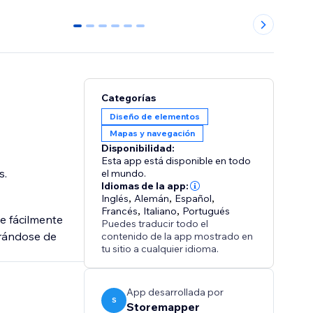
0
1
2
3
4
5
Categorías
Diseño de elementos
Mapas y navegación
Disponibilidad:
Esta app está disponible en todo
s.
el mundo.
Idiomas de la app:
Inglés
,
Alemán
,
Español
,
Francés
,
Italiano
,
Portugués
e fácilmente
Puedes traducir todo el
urándose de
contenido de la app mostrado en
tu sitio a cualquier idioma.
App desarrollada por
S
Storemapper