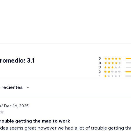
5
promedio: 3.1
4
3
2
1
 recientes
o
/ Dec 16, 2025
rouble getting the map to work
dea seems great however we had a lot of trouble getting the