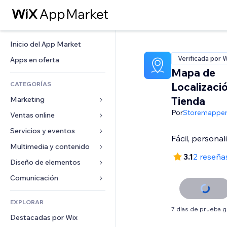
Inicio del App Market
Verificada por 
Apps en oferta
Mapa de
CATEGORÍAS
Localizaci
Tienda
Marketing
Por
Storemappe
Ventas online
Anuncios
Móvil
Servicios y eventos
Apps para tiendas
Analíticas
Envíos y entregas
Multimedia y contenido
Hoteles
3.1
2 reseña
Redes sociales
Botones de venta
Eventos
Diseño de elementos
Galerías
SEO
Cursos online
Restaurantes
Música
Mapas y navegación
Comunicación 
Interacción
Impresión bajo demanda
Inmobiliarias
Pódcast
Privacidad y seguridad
Formularios
Anuncios del sitio
Contabilidad
EXPLORAR
Reservas
Fotografía
Reloj
Blog
7 días de prueba g
Email
Cupones y fidelización
Destacadas por Wix
Video
Plantillas para páginas
Encuestas