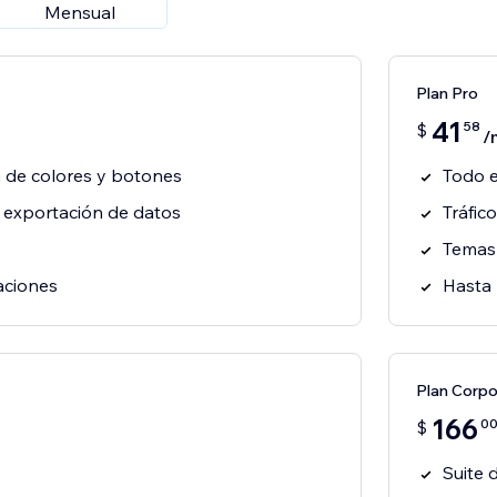
Mensual
Plan Pro
41
58
$
/
Plan Corpo
166
0
$