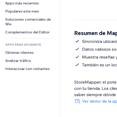
Conversión
Almacenamiento de mercancía
Apps más recientes
PDF
Efectos de imágenes
Chat
Triangulación de envíos
Compartir archivos
Populares este mes
Botones y menús
Comentarios
Precios y suscripciones
Noticias
Banners e insignias
Soluciones comerciales de 
Teléfono
Crowdfunding
Wix
Servicios de contenido
Calculadoras
Comunidad
Alimentos y bebidas
Resumen de Mapa
Complementos del Editor
Efectos de texto
Buscar
Reseñas y testimonios
Clima
Sincroniza ubicac
CRM
APPS PARA AYUDARTE
Gráficos y tablas
Datos valiosos so
Obtener clientes
Muestra reseñas y
Analizar tráfico
También es un loc
Interactuar con visitantes
StoreMapper: el poten
con tu tienda. Los cl
Ver demo de la a