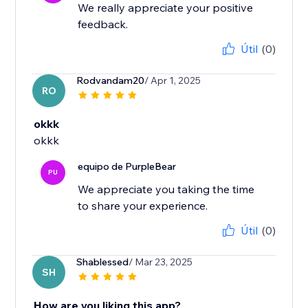
We really appreciate your positive
feedback.
Útil
(0)
Rodvandam20
/ Apr 1, 2025
RO
okkk
okkk
equipo de PurpleBear
PU
We appreciate you taking the time
to share your experience.
Útil
(0)
Shablessed
/ Mar 23, 2025
SH
How are you liking this app?