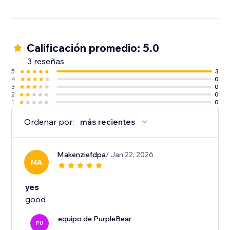
Calificación promedio: 5.0
3 reseñas
5
3
4
0
3
0
2
0
1
0
Ordenar por:
más recientes
Makenziefdpa
/ Jan 22, 2026
MA
yes
good
equipo de PurpleBear
PU