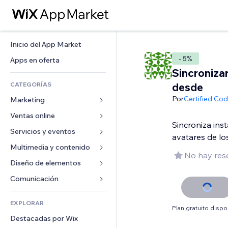
Inicio del App Market
- 5%
Apps en oferta
Sincronizar
CATEGORÍAS
desde
Por
Certified Co
Marketing
Ventas online
Anuncios
Sincroniza ins
Móvil
Servicios y eventos
Apps para tiendas
avatares de lo
Analíticas
Envíos y entregas
Multimedia y contenido
Hoteles
No hay res
Redes sociales
Botones de venta
Eventos
Diseño de elementos
Galerías
SEO
Cursos online
Restaurantes
Música
Mapas y navegación
Comunicación 
Interacción
Impresión bajo demanda
Inmobiliarias
Pódcast
Privacidad y seguridad
Formularios
Anuncios del sitio
Contabilidad
EXPLORAR
Reservas
Fotografía
Reloj
Blog
Plan gratuito dispo
Email
Cupones y fidelización
Destacadas por Wix
Video
Plantillas para páginas
Encuestas