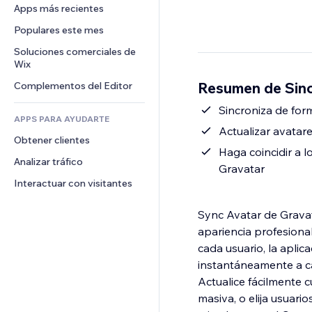
Conversión
Almacenamiento de mercancía
Apps más recientes
PDF
Efectos de imágenes
Chat
Triangulación de envíos
Compartir archivos
Populares este mes
Botones y menús
Comentarios
Precios y suscripciones
Noticias
Banners e insignias
Soluciones comerciales de 
Teléfono
Crowdfunding
Wix
Servicios de contenido
Calculadoras
Comunidad
Alimentos y bebidas
Resumen de Sinc
Complementos del Editor
Efectos de texto
Buscar
Reseñas y testimonios
Clima
Sincroniza de for
CRM
APPS PARA AYUDARTE
Gráficos y tablas
Actualizar avata
Obtener clientes
Haga coincidir a 
Analizar tráfico
Gravatar
Interactuar con visitantes
Sync Avatar de Gravat
apariencia profesiona
cada usuario, la apli
instantáneamente a c
Actualice fácilmente 
masiva, o elija usuario