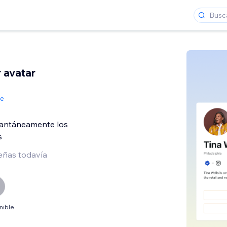
 avatar
de
tantáneamente los
s
eñas todavía
nible