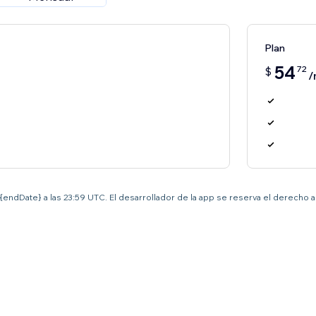
Plan
54
72
$
/
el {endDate} a las 23:59 UTC. El desarrollador de la app se reserva el derecho