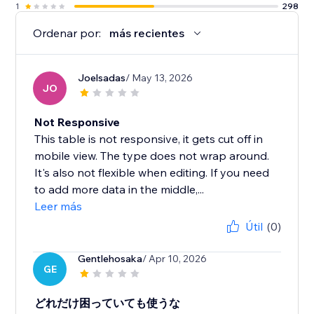
1
298
Ordenar por:
más recientes
Joelsadas
/ May 13, 2026
JO
Not Responsive
This table is not responsive, it gets cut off in
mobile view. The type does not wrap around.
It's also not flexible when editing. If you need
to add more data in the middle,...
Leer más
Útil
(0)
Gentlehosaka
/ Apr 10, 2026
GE
どれだけ困っていても使うな