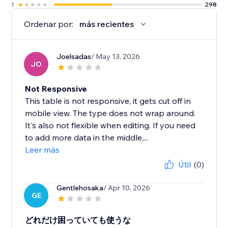
1
298
Ordenar por:
más recientes
Joelsadas
/ May 13, 2026
JO
Not Responsive
This table is not responsive, it gets cut off in
mobile view. The type does not wrap around.
It's also not flexible when editing. If you need
to add more data in the middle,...
Leer más
Útil
(0)
Gentlehosaka
/ Apr 10, 2026
GE
どれだけ困っていても使うな