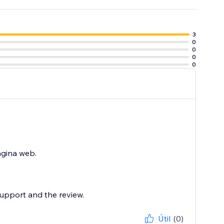
nas, ahorrándote
3
0
0
0
0
ágina web.
support and the review.
Útil
(0)