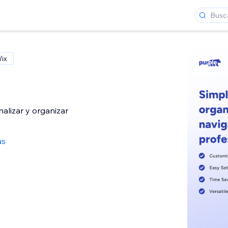
Wix
nalizar y organizar
as