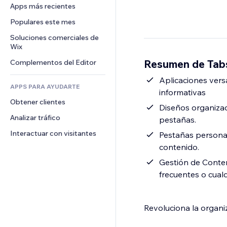
Conversión
Almacenamiento de mercancía
Apps más recientes
PDF
Efectos de imágenes
Chat
Triangulación de envíos
Compartir archivos
Populares este mes
Botones y menús
Comentarios
Precios y suscripciones
Noticias
Banners e insignias
Soluciones comerciales de 
Teléfono
Crowdfunding
Wix
Servicios de contenido
Calculadoras
Comunidad
Alimentos y bebidas
Resumen de Tab
Complementos del Editor
Efectos de texto
Buscar
Reseñas y testimonios
Clima
Aplicaciones vers
CRM
APPS PARA AYUDARTE
informativas
Gráficos y tablas
Obtener clientes
Diseños organizado
Analizar tráfico
pestañas.
Interactuar con visitantes
Pestañas personal
contenido.
Gestión de Conte
frecuentes o cualq
Revoluciona la organi