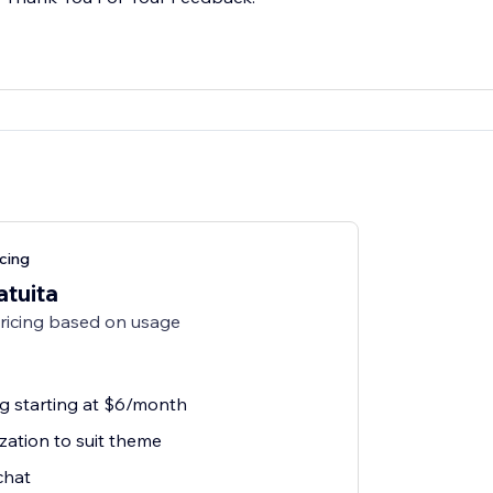
cing
atuita
pricing based on usage
ng starting at $6/month
zation to suit theme
chat