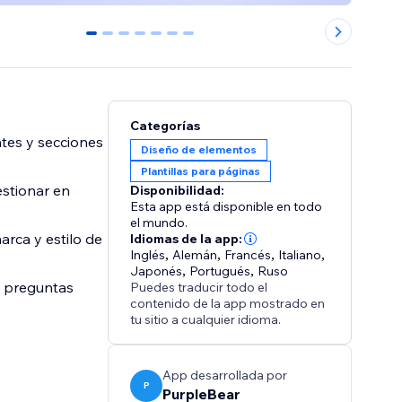
0
1
2
3
4
5
6
Categorías
ntes y secciones
Diseño de elementos
Plantillas para páginas
estionar en
Disponibilidad:
Esta app está disponible en todo
el mundo.
arca y estilo de
Idiomas de la app:
Inglés
,
Alemán
,
Francés
,
Italiano
,
Japonés
,
Portugués
,
Ruso
, preguntas
Puedes traducir todo el
contenido de la app mostrado en
tu sitio a cualquier idioma.
App desarrollada por
P
PurpleBear