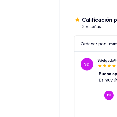
pestañas simplifican 
tiempo mientras aument
Calificación 
3 reseñas
Ordenar por:
más
Sdelgado
SD
Buena a
Es muy út
PU