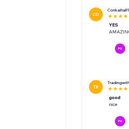
Conkaihall1
CO
YES
AMAZIN
PU
Tradingwit
TR
good
PU