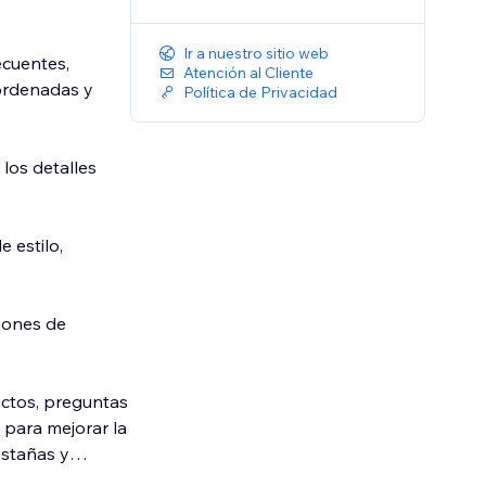
Ir a nuestro sitio web
ecuentes,
Atención al Cliente
 ordenadas y
Política de Privacidad
los detalles
 estilo,
iones de
uctos, preguntas
 para mejorar la
estañas y
rar y soltar. Las