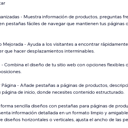
tar
anizadas - Muestra información de productos, preguntas fr
 en pestañas fáciles de navegar que mantienen tus páginas
o Mejorada - Ayuda a los visitantes a encontrar rápidamente 
ner que hacer desplazamientos interminables.
- Combina el diseño de tu sitio web con opciones flexibles de
posiciones.
r Página - Añade pestañas a páginas de productos, descripc
tu página de inicio, donde necesites contenido estructurado.
 forma sencilla diseños con pestañas para páginas de prod
senta información detallada en un formato limpio y amigable
e diseños horizontales o verticales, ajusta el ancho de las p
nto con facilidad utilizando herramientas intuitivas de arrast