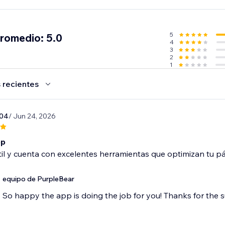
la gestión de descripciones de productos y diseños de pági
an la participación y satisfacción de los clientes.
5
promedio: 5.0
4
3
2
1
 recientes
904
/ Jun 24, 2026
pp
il y cuenta con excelentes herramientas que optimizan tu p
equipo de PurpleBear
So happy the app is doing the job for you! Thanks for the 