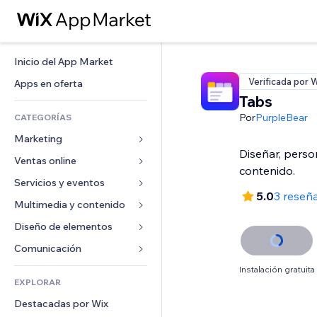
Inicio del App Market
Verificada por 
Apps en oferta
Tabs
Por
PurpleBear
CATEGORÍAS
Marketing
Diseñar, perso
Ventas online
Anuncios
contenido.
Móvil
Servicios y eventos
Apps para tiendas
5.0
3 reseñ
Analíticas
Envíos y entregas
Multimedia y contenido
Hoteles
Redes sociales
Botones de venta
Eventos
Diseño de elementos
Galerías
SEO
Cursos online
Restaurantes
Música
Mapas y navegación
Comunicación 
Interacción
Impresión bajo demanda
Inmobiliarias
Pódcast
Privacidad y seguridad
Formularios
Instalación gratuita
Anuncios del sitio
Contabilidad
EXPLORAR
Reservas
Fotografía
Reloj
Blog
Email
Cupones y fidelización
Destacadas por Wix
Video
Plantillas para páginas
Encuestas