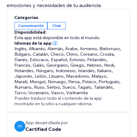
emociones y necesidades de tu audiencia.
Categorías
Comunicación
Chat
Disponibilidad:
Esta app está disponible en todo el mundo.
Idiomas de la app:
Inglés
,
Albanés
,
Alemán
,
Árabe
,
Armenio
,
Bielorruso
,
Búlgaro
,
Catalán
,
Checo
,
Chino
,
Coreano
,
Croata
,
Danés
,
Eslovaco
,
Español
,
Estonio
,
Finlandés
,
Francés
,
Galés
,
Georgiano
,
Griego
,
Hebreo
,
Hindi
,
Holandés
,
Húngaro
,
Indonesio
,
Islandés
,
Italiano
,
Japonés
,
Letón
,
Lituano
,
Macedonio
,
Malayo
,
Maratí
,
Mongol
,
Noruego
,
Persa
,
Polaco
,
Portugués
,
Rumano
,
Ruso
,
Serbio
,
Sueco
,
Tagalo
,
Tailandés
,
Turco
,
Ucraniano
,
Vasco
,
Vietnamita
Puedes traducir todo el contenido de la app
mostrado en tu sitio a cualquier idioma.
App desarrollada por
CC
Certified Code