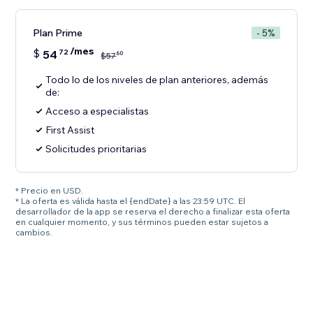
Plan Prime
- 5%
/mes
$
54
72
60
$
57
Todo lo de los niveles de plan anteriores, además
de:
Acceso a especialistas
First Assist
Solicitudes prioritarias
* Precio en USD.
* La oferta es válida hasta el {endDate} a las 23:59 UTC. El
desarrollador de la app se reserva el derecho a finalizar esta oferta
en cualquier momento, y sus términos pueden estar sujetos a
cambios.