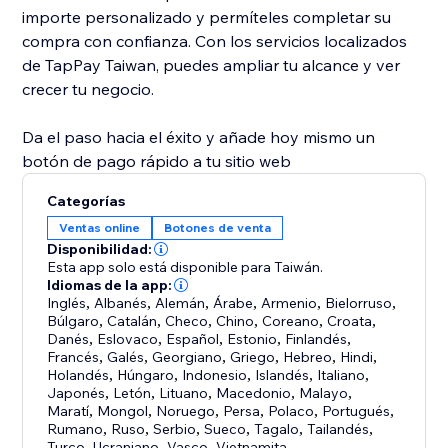
importe personalizado y permíteles completar su
compra con confianza. Con los servicios localizados
de TapPay Taiwan, puedes ampliar tu alcance y ver
crecer tu negocio.
Da el paso hacia el éxito y añade hoy mismo un
botón de pago rápido a tu sitio web
Categorías
Ventas online
Botones de venta
Disponibilidad:
Esta app solo está disponible para Taiwán.
Idiomas de la app:
Inglés
,
Albanés
,
Alemán
,
Árabe
,
Armenio
,
Bielorruso
,
Búlgaro
,
Catalán
,
Checo
,
Chino
,
Coreano
,
Croata
,
Danés
,
Eslovaco
,
Español
,
Estonio
,
Finlandés
,
Francés
,
Galés
,
Georgiano
,
Griego
,
Hebreo
,
Hindi
,
Holandés
,
Húngaro
,
Indonesio
,
Islandés
,
Italiano
,
Japonés
,
Letón
,
Lituano
,
Macedonio
,
Malayo
,
Maratí
,
Mongol
,
Noruego
,
Persa
,
Polaco
,
Portugués
,
Rumano
,
Ruso
,
Serbio
,
Sueco
,
Tagalo
,
Tailandés
,
Turco
,
Ucraniano
,
Vasco
,
Vietnamita