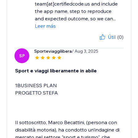
team[at]certifiedcode.us and include
the app name, step to reproduce
and expected outcome, so we can...
Leer más
Útil
(0)
Sporteviaggilibera
/ Aug 3, 2025
SP
Sport e viaggi liberamente in abile
1BUSINESS PLAN
PROGETTO STEFA
Il sottoscritto, Marco Becattini, (persona con
disabilità motoria), ha condotto un’indagine di
mercato nel settore "sport e turismo", che