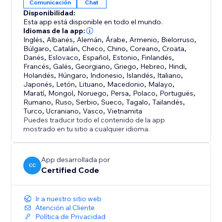
Comunicación
Chat
Disponibilidad:
Esta app está disponible en todo el mundo.
Idiomas de la app:
Inglés
,
Albanés
,
Alemán
,
Árabe
,
Armenio
,
Bielorruso
,
Búlgaro
,
Catalán
,
Checo
,
Chino
,
Coreano
,
Croata
,
Danés
,
Eslovaco
,
Español
,
Estonio
,
Finlandés
,
Francés
,
Galés
,
Georgiano
,
Griego
,
Hebreo
,
Hindi
,
Holandés
,
Húngaro
,
Indonesio
,
Islandés
,
Italiano
,
Japonés
,
Letón
,
Lituano
,
Macedonio
,
Malayo
,
Maratí
,
Mongol
,
Noruego
,
Persa
,
Polaco
,
Portugués
,
Rumano
,
Ruso
,
Serbio
,
Sueco
,
Tagalo
,
Tailandés
,
Turco
,
Ucraniano
,
Vasco
,
Vietnamita
Puedes traducir todo el contenido de la app
mostrado en tu sitio a cualquier idioma.
App desarrollada por
CC
Certified Code
Ir a nuestro sitio web
Atención al Cliente
Política de Privacidad