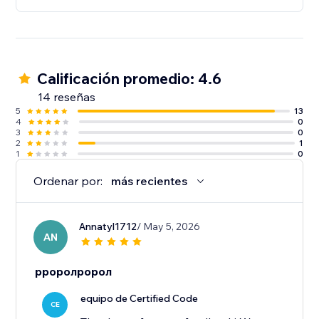
Calificación promedio: 4.6
14 reseñas
5
13
4
0
3
0
2
1
1
0
Ordenar por:
más recientes
Annatyl1712
/ May 5, 2026
AN
рроролророл
equipo de Certified Code
CE