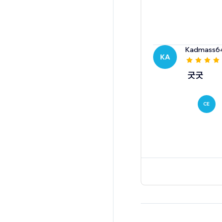
Kadmass6
KA
굿굿
CE