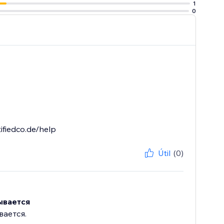
1
0
ifiedco.de/help
Útil
(0)
ывается
вается.