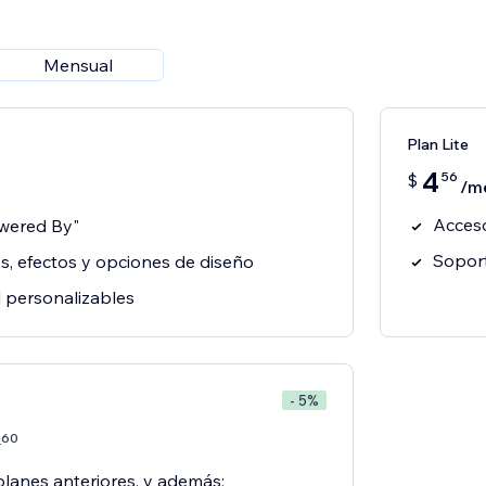
Mensual
Plan Lite
4
56
$
/m
Acceso
owered By"
Soport
os, efectos y opciones de diseño
il personalizables
- 5%
60
7
planes anteriores, y además: