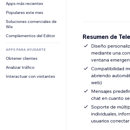
Conversión
Almacenamiento de mercancía
Apps más recientes
PDF
Efectos de imágenes
Chat
Triangulación de envíos
Compartir archivos
Populares este mes
Botones y menús
Comentarios
Precios y suscripciones
Noticias
Banners e insignias
Soluciones comerciales de 
Teléfono
Crowdfunding
Wix
Servicios de contenido
Calculadoras
Comunidad
Alimentos y bebidas
Resumen de Teleg
Complementos del Editor
Efectos de texto
Buscar
Reseñas y testimonios
Clima
Diseño personaliz
CRM
APPS PARA AYUDARTE
mediante una conf
Gráficos y tablas
Obtener clientes
ventana emergente
Analizar tráfico
Compatibilidad mu
abriendo automáti
Interactuar con visitantes
web)
Mensajes predefi
chat en cuanto se
Soporte de múltip
individuales, inf
usuarios conectar