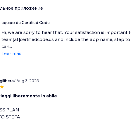
ильное приложение
equipo de Certified Code
Hi, we are sorry to hear that. Your satisfaction is important 
team[at]certifiedcode.us and include the app name, step 
can...
Leer más
ilibera
/ Aug 3, 2025
iaggi liberamente in abile
SS PLAN
O STEFA