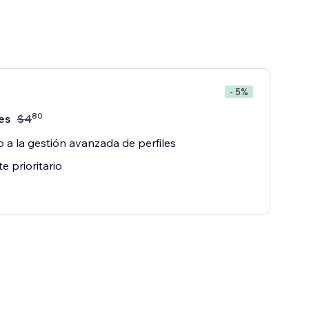
- 5%
80
es
$
4
 a la gestión avanzada de perfiles
e prioritario