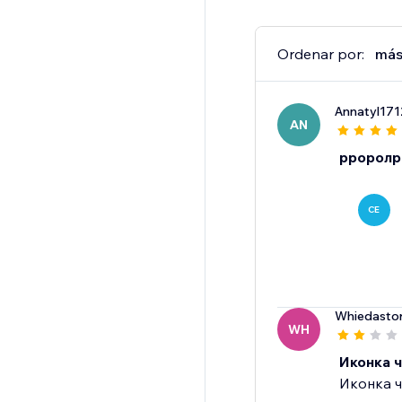
Ordenar por:
más
Annatyl171
AN
рроролр
CE
Whiedasto
WH
Иконка 
Иконка ч