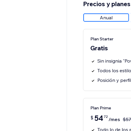
Precios y planes
Anual
Plan Starter
Gratis
Sin insignia "P
Todos los estil
Posición y perf
Plan Prime
54
72
$
/mes
$
5
Todo lo de los 