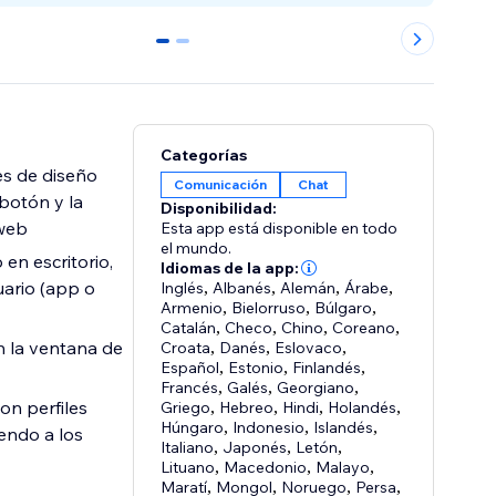
0
1
Categorías
es de diseño
Comunicación
Chat
 botón y la
Disponibilidad:
 web
Esta app está disponible en todo
el mundo.
en escritorio,
Idiomas de la app:
uario (app o
Inglés
,
Albanés
,
Alemán
,
Árabe
,
Armenio
,
Bielorruso
,
Búlgaro
,
Catalán
,
Checo
,
Chino
,
Coreano
,
 la ventana de
Croata
,
Danés
,
Eslovaco
,
Español
,
Estonio
,
Finlandés
,
Francés
,
Galés
,
Georgiano
,
on perfiles
Griego
,
Hebreo
,
Hindi
,
Holandés
,
Húngaro
,
Indonesio
,
Islandés
,
endo a los
Italiano
,
Japonés
,
Letón
,
Lituano
,
Macedonio
,
Malayo
,
Maratí
,
Mongol
,
Noruego
,
Persa
,