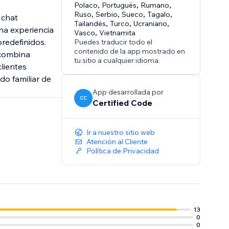
Polaco
,
Portugués
,
Rumano
,
Ruso
,
Serbio
,
Sueco
,
Tagalo
,
 chat
Tailandés
,
Turco
,
Ucraniano
,
na experiencia
Vasco
,
Vietnamita
predefinidos.
Puedes traducir todo el
contenido de la app mostrado en
 combina
tu sitio a cualquier idioma.
lientes
do familiar de
App desarrollada por
CC
Certified Code
Ir a nuestro sitio web
Atención al Cliente
Política de Privacidad
13
0
0