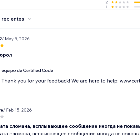
2
1
 recientes
2
/ May 5, 2026
орол
equipo de Certified Code
Thank you for your feedback! We are here to help: www.cert
re
/ Feb 15, 2026
чата сломана, всплывающее сообщение иногда не показ
ата сломана, всплывающее сообщение иногда не показы