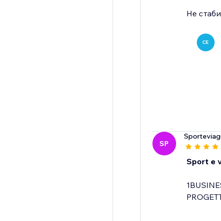
Не стаб
CE
Sporteviagg
SP
Sport e v
1BUSINE
PROGETT