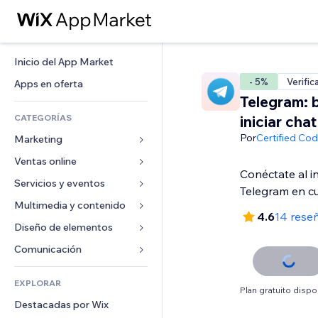
Inicio del App Market
- 5%
Verific
Apps en oferta
Telegram: 
CATEGORÍAS
iniciar chat
Por
Certified Co
Marketing
Ventas online
Anuncios
Conéctate al i
Móvil
Servicios y eventos
Apps para tiendas
Telegram en cu
Analíticas
Envíos y entregas
Multimedia y contenido
Hoteles
4.6
14 rese
Redes sociales
Botones de venta
Eventos
Diseño de elementos
Galerías
SEO
Cursos online
Restaurantes
Música
Mapas y navegación
Comunicación 
Interacción
Impresión bajo demanda
Inmobiliarias
Pódcast
Privacidad y seguridad
Formularios
Anuncios del sitio
Contabilidad
EXPLORAR
Reservas
Fotografía
Reloj
Blog
Plan gratuito dispo
Email
Cupones y fidelización
Destacadas por Wix
Video
Plantillas para páginas
Encuestas