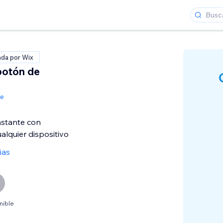
ada por Wix
botón de
de
nstante con
alquier dispositivo
ñas
nible