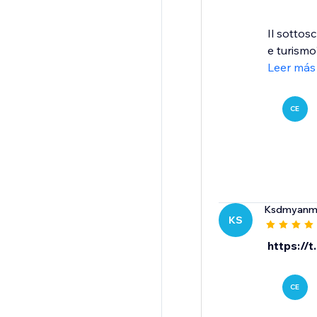
Il sottos
e turismo
Leer más
CE
Ksdmyanm
KS
https://
CE