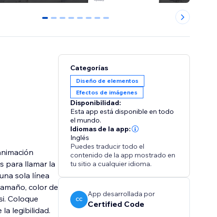
0
1
2
3
4
5
6
7
Categorías
Diseño de elementos
Efectos de imágenes
Disponibilidad:
Esta app está disponible en todo
el mundo.
Idiomas de la app:
Inglés
Puedes traducir todo el
animación
contenido de la app mostrado en
s para llamar la
tu sitio a cualquier idioma.
 una sola línea
 tamaño, color de
App desarrollada por
si. Coloque
CC
Certified Code
la legibilidad.