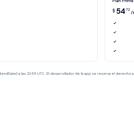
Plan Prime
54
72
$
/
el {endDate} a las 23:59 UTC. El desarrollador de la app se reserva el derecho