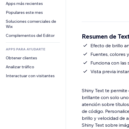
Conversión
Almacenamiento de mercancía
Apps más recientes
PDF
Efectos de imágenes
Chat
Triangulación de envíos
Compartir archivos
Populares este mes
Botones y menús
Comentarios
Precios y suscripciones
Noticias
Banners e insignias
Soluciones comerciales de 
Teléfono
Crowdfunding
Wix
Servicios de contenido
Calculadoras
Comunidad
Alimentos y bebidas
Resumen de Texto
Complementos del Editor
Efectos de texto
Buscar
Reseñas y testimonios
Clima
Efecto de brillo a
CRM
APPS PARA AYUDARTE
Gráficos y tablas
Fuentes, colores 
Obtener clientes
Funciona con las s
Analizar tráfico
Vista previa inst
Interactuar con visitantes
Shiny Text te permite
brillante con solo uno
atención sobre títulos
de código. Personalice
brillo y velocidad de 
Shiny Text sobre imáge