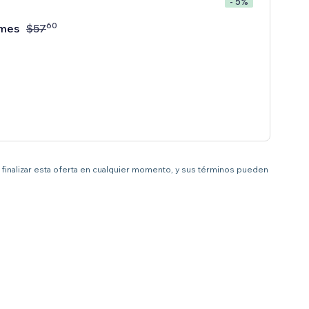
- 5%
60
mes
$
57
 a finalizar esta oferta en cualquier momento, y sus términos pueden