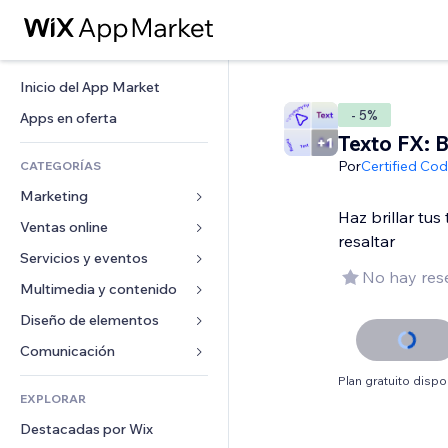
Inicio del App Market
- 5%
Apps en oferta
Texto FX: B
Por
Certified Co
CATEGORÍAS
Marketing
Haz brillar tus 
Ventas online
Anuncios
resaltar
Móvil
Servicios y eventos
Apps para tiendas
No hay res
Analíticas
Envíos y entregas
Multimedia y contenido
Hoteles
Redes sociales
Botones de venta
Eventos
Diseño de elementos
Galerías
SEO
Cursos online
Restaurantes
Música
Mapas y navegación
Comunicación 
Interacción
Impresión bajo demanda
Inmobiliarias
Pódcast
Privacidad y seguridad
Formularios
Plan gratuito dispo
Anuncios del sitio
Contabilidad
EXPLORAR
Reservas
Fotografía
Reloj
Blog
Email
Cupones y fidelización
Destacadas por Wix
Video
Plantillas para páginas
Encuestas