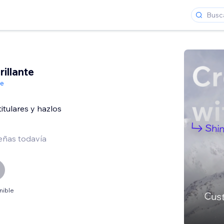
rillante
de
titulares y hazlos
eñas todavía
nible