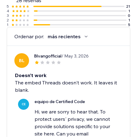
28 reseñas
5
21
4
1
3
0
2
1
1
5
Ordenar por:
más recientes
Blvangofficial
/ May 3, 2026
BL
Doesn't work
The embed Threads doesn't work. It leaves it
blank.
equipo de Certified Code
CE
Hi, we are sorry to hear that. To
protect users' privacy, we cannot
provide solutions specific to your
site here. Can you email