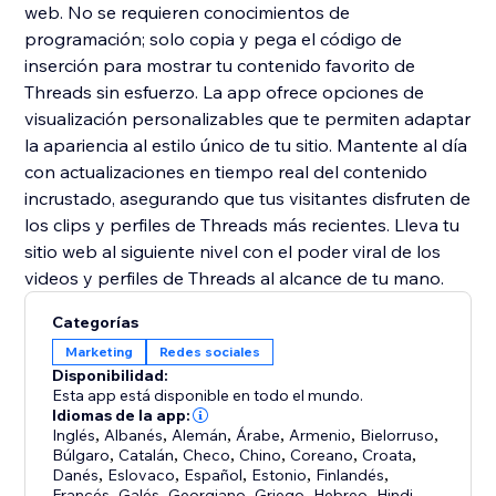
web. No se requieren conocimientos de
programación; solo copia y pega el código de
inserción para mostrar tu contenido favorito de
Threads sin esfuerzo. La app ofrece opciones de
visualización personalizables que te permiten adaptar
la apariencia al estilo único de tu sitio. Mantente al día
con actualizaciones en tiempo real del contenido
incrustado, asegurando que tus visitantes disfruten de
los clips y perfiles de Threads más recientes. Lleva tu
sitio web al siguiente nivel con el poder viral de los
videos y perfiles de Threads al alcance de tu mano.
Categorías
Marketing
Redes sociales
Disponibilidad:
Esta app está disponible en todo el mundo.
Idiomas de la app:
Inglés
,
Albanés
,
Alemán
,
Árabe
,
Armenio
,
Bielorruso
,
Búlgaro
,
Catalán
,
Checo
,
Chino
,
Coreano
,
Croata
,
Danés
,
Eslovaco
,
Español
,
Estonio
,
Finlandés
,
Francés
,
Galés
,
Georgiano
,
Griego
,
Hebreo
,
Hindi
,