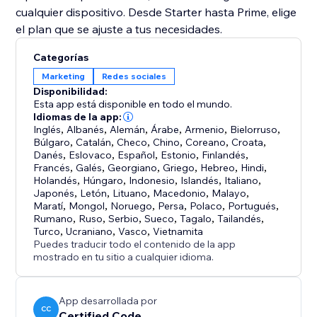
cualquier dispositivo. Desde Starter hasta Prime, elige
el plan que se ajuste a tus necesidades.
Categorías
Marketing
Redes sociales
Disponibilidad:
Esta app está disponible en todo el mundo.
Idiomas de la app:
Inglés
,
Albanés
,
Alemán
,
Árabe
,
Armenio
,
Bielorruso
,
Búlgaro
,
Catalán
,
Checo
,
Chino
,
Coreano
,
Croata
,
Danés
,
Eslovaco
,
Español
,
Estonio
,
Finlandés
,
Francés
,
Galés
,
Georgiano
,
Griego
,
Hebreo
,
Hindi
,
Holandés
,
Húngaro
,
Indonesio
,
Islandés
,
Italiano
,
Japonés
,
Letón
,
Lituano
,
Macedonio
,
Malayo
,
Maratí
,
Mongol
,
Noruego
,
Persa
,
Polaco
,
Portugués
,
Rumano
,
Ruso
,
Serbio
,
Sueco
,
Tagalo
,
Tailandés
,
Turco
,
Ucraniano
,
Vasco
,
Vietnamita
Puedes traducir todo el contenido de la app
mostrado en tu sitio a cualquier idioma.
App desarrollada por
CC
Certified Code