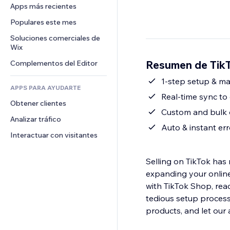
Conversión
Almacenamiento de mercancía
Apps más recientes
PDF
Efectos de imágenes
Chat
Triangulación de envíos
Compartir archivos
Populares este mes
Botones y menús
Comentarios
Precios y suscripciones
Noticias
Banners e insignias
Soluciones comerciales de 
Teléfono
Crowdfunding
Wix
Servicios de contenido
Calculadoras
Comunidad
Alimentos y bebidas
Resumen de Tik
Complementos del Editor
Efectos de texto
Buscar
Reseñas y testimonios
Clima
1-step setup & m
CRM
APPS PARA AYUDARTE
Gráficos y tablas
Real-time sync to
Obtener clientes
Custom and bulk 
Analizar tráfico
Auto & instant er
Interactuar con visitantes
Selling on TikTok has
expanding your online
with TikTok Shop, reac
tedious setup proces
products, and let our 