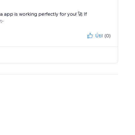
pp is working perfectly for you! 🚀 If
✨
Útil
(0)