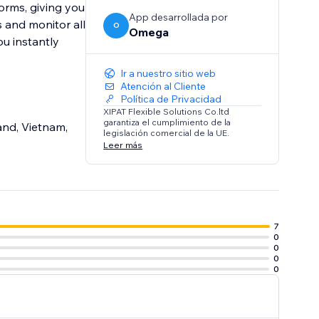
orms, giving you
App desarrollada por
 and monitor all
O
Omega
ou instantly
Ir a nuestro sitio web
Atención al Cliente
Política de Privacidad
XIPAT Flexible Solutions Co.ltd
garantiza el cumplimiento de la
and, Vietnam,
legislación comercial de la UE.
Leer más
7
0
0
0
0