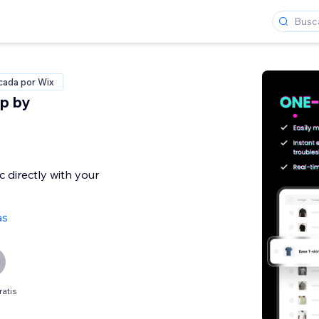
icada por Wix
p by
nc directly with your
as
ratis