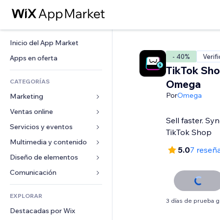
Inicio del App Market
- 40%
Verif
Apps en oferta
TikTok Sho
CATEGORÍAS
Omega
Por
Omega
Marketing
Ventas online
Anuncios
Sell faster. Sy
Móvil
Servicios y eventos
Apps para tiendas
TikTok Shop
Analíticas
Envíos y entregas
Multimedia y contenido
Hoteles
5.0
7 reseñ
Redes sociales
Botones de venta
Eventos
Diseño de elementos
Galerías
SEO
Cursos online
Restaurantes
Música
Mapas y navegación
Comunicación 
Interacción
Impresión bajo demanda
Inmobiliarias
Pódcast
Privacidad y seguridad
Formularios
Anuncios del sitio
Contabilidad
EXPLORAR
Reservas
Fotografía
Reloj
Blog
3 días de prueba g
Email
Cupones y fidelización
Destacadas por Wix
Video
Plantillas para páginas
Encuestas