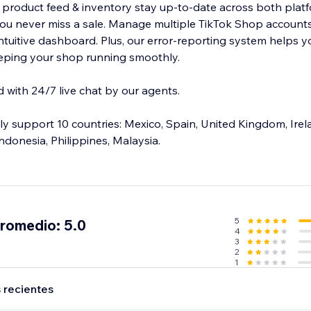
 product feed & inventory stay up-to-date across both platf
you never miss a sale. Manage multiple TikTok Shop accounts
ntuitive dashboard. Plus, our error-reporting system helps y
eeping your shop running smoothly.
with 24/7 live chat by our agents.
ly support 10 countries: Mexico, Spain, United Kingdom, Irel
ndonesia, Philippines, Malaysia.
5
promedio: 5.0
4
3
2
1
 recientes