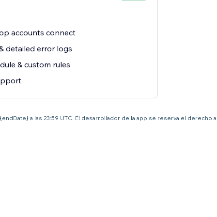
hop accounts connect
& detailed error logs
dule & custom rules
upport
el {endDate} a las 23:59 UTC. El desarrollador de la app se reserva el derecho