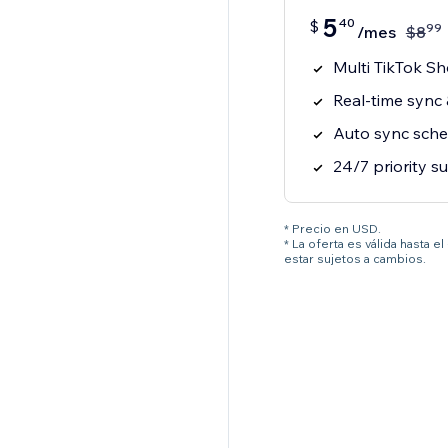
5
40
$
99
/mes
$
8
Multi TikTok S
Real-time sync 
Auto sync sche
24/7 priority s
* Precio en USD.
* La oferta es válida hasta 
estar sujetos a cambios.