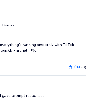
. Thanks!
 everything's running smoothly with TikTok
uickly via chat 💬✨...
Útil
(0)
and gave prompt responses