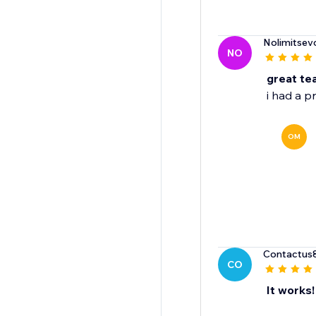
Nolimitsev
NO
great te
i had a 
OM
Contactus
CO
It works!