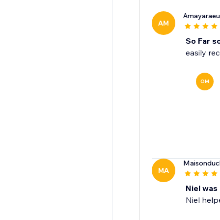
Amayaraeu
AM
So Far s
easily re
OM
Maisonduc
MA
Niel was 
Niel hel