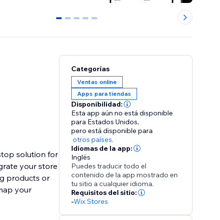
0
1
2
3
4
Categorías
Ventas online
Apps para tiendas
Disponibilidad:
Esta app aún no está disponible
para Estados Unidos,
pero está disponible para
otros países.
Idiomas de la app:
top solution for
Inglés
grate your store
Puedes traducir todo el
contenido de la app mostrado en
ng products or
tu sitio a cualquier idioma.
 map your
Requisitos del sitio:
-
Wix Stores