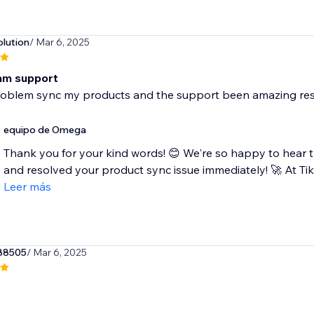
olution
/ Mar 6, 2025
am support
problem sync my products and the support been amazing res
equipo de Omega
Thank you for your kind words! 😊 We're so happy to hear
and resolved your product sync issue immediately! 🚀 At T
Leer más
88505
/ Mar 6, 2025