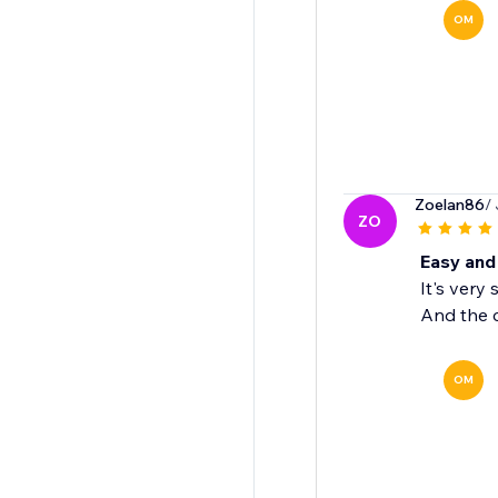
OM
Zoelan86
/
ZO
Easy and
It's very
And the c
OM