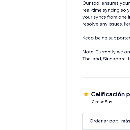
Our tool ensures your
real-time syncing so 
your syncs from one i
resolve any issues, k
Keep being supported 
Note: Currently we on
Thailand, Singapore, I
Calificación 
7 reseñas
Ordenar por:
más