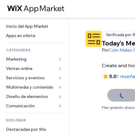
Inicio del App Market
Verificada por 
Apps en oferta
Today's M
Por
Colin Makes 
CATEGORÍAS
Marketing
Create and ho
Ventas online
Anuncios
5.0
1 reseñ
Móvil
Servicios y eventos
Apps para tiendas
Analíticas
Envíos y entregas
Multimedia y contenido
Hoteles
Redes sociales
Botones de venta
Eventos
Diseño de elementos
Galerías
SEO
Cursos online
Restaurantes
Música
Mapas y navegación
Comunicación 
Plan gratuito dispo
Interacción
Impresión bajo demanda
Inmobiliarias
Pódcast
Privacidad y seguridad
Formularios
Anuncios del sitio
Contabilidad
EXPLORAR
Reservas
Fotografía
Reloj
Blog
Email
Cupones y fidelización
Destacadas por Wix
Video
Plantillas para páginas
Encuestas