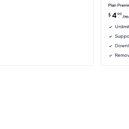
Plan Prem
4
00
$
/m
Unlimi
Suppor
Downl
Remov