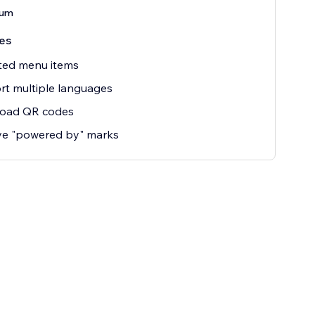
ium
es
ted menu items
t multiple languages
oad QR codes
e "powered by" marks