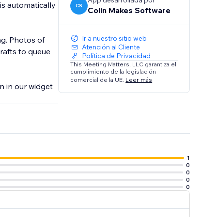
App desarrollada por
is automatically
CS
Colin Makes Software
Ir a nuestro sitio web
ng. Photos of
Atención al Cliente
rafts to queue
Política de Privacidad
This Meeting Matters, LLC garantiza el
cumplimiento de la legislación
comercial de la UE.
Leer más
on in our widget
1
0
0
0
0