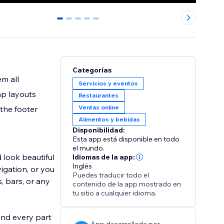
0
1
2
3
4
Categorías
m all
Servicios y eventos
ap layouts
Restaurantes
Ventas online
 the footer
Alimentos y bebidas
Disponibilidad:
Esta app está disponible en todo
el mundo.
 look beautiful
Idiomas de la app:
Inglés
igation, or you
Puedes traducir todo el
, bars, or any
contenido de la app mostrado en
tu sitio a cualquier idioma.
And every part