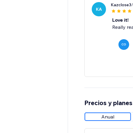
Kazclose3
KA
Love it!
Really rea
CO
Precios y planes
Anual