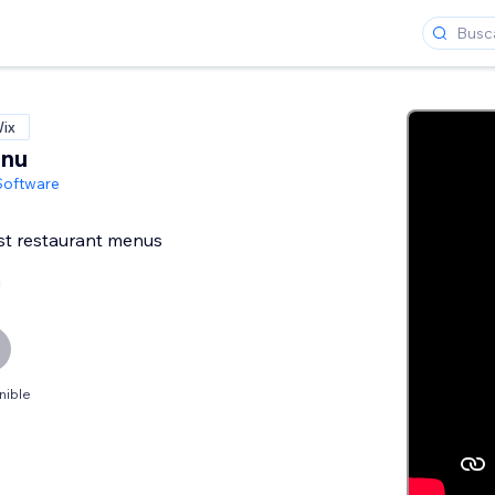
Wix
enu
Software
st restaurant menus
a
nible