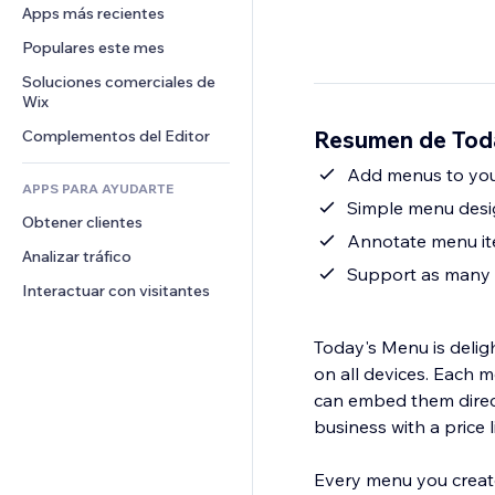
Conversión
Almacenamiento de mercancía
Apps más recientes
PDF
Efectos de imágenes
Chat
Triangulación de envíos
Compartir archivos
Populares este mes
Botones y menús
Comentarios
Precios y suscripciones
Noticias
Banners e insignias
Soluciones comerciales de 
Teléfono
Crowdfunding
Wix
Servicios de contenido
Calculadoras
Comunidad
Alimentos y bebidas
Resumen de Tod
Complementos del Editor
Efectos de texto
Buscar
Reseñas y testimonios
Clima
Add menus to your
CRM
APPS PARA AYUDARTE
Gráficos y tablas
Simple menu desig
Obtener clientes
Annotate menu ite
Analizar tráfico
Support as many 
Interactuar con visitantes
Today's Menu is deligh
on all devices. Each 
can embed them directl
business with a price li
Every menu you create