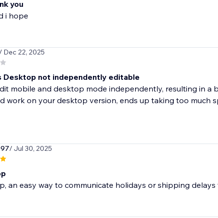
nk you
d i hope
/ Dec 22, 2025
s Desktop not independently editable
it mobile and desktop mode independently, resulting in a ba
d work on your desktop version, ends up taking too much sp
s97
/ Jul 30, 2025
pp
p, an easy way to communicate holidays or shipping delays