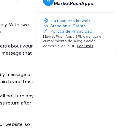
M
MarketPushApps
Ir a nuestro sitio web
hly. With two
Atención al Cliente
.
Política de Privacidad
Market Push Apps SRL garantiza el
cumplimiento de la legislación
ers about your
comercial de la UE.
Leer más
d message that
ndly message or
ain brand trust.
ill not turn any
s return after
ur website, so