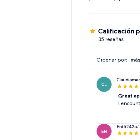
Calificación 
35 reseñas
Ordenar por:
más
Claudiama
CL
Great ap
I encount
Ent5242a
/
EN