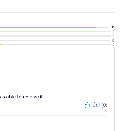
31
1
1
0
2
 able to resolve it.
Útil
(0)