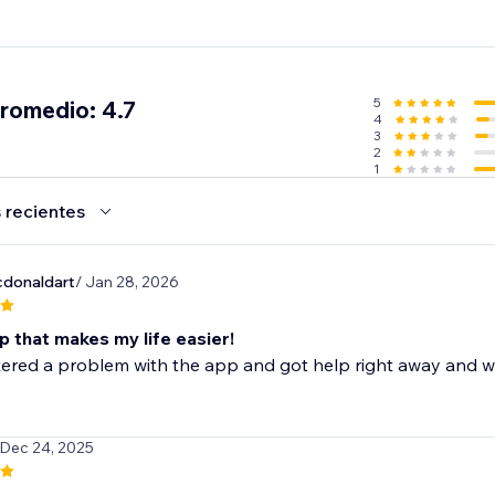
5
promedio: 4.7
4
3
2
1
 recientes
cdonaldart
/ Jan 28, 2026
p that makes my life easier!
ered a problem with the app and got help right away and was
 Dec 24, 2025