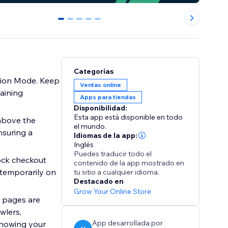
0
1
2
3
4
Categorías
ation Mode. Keep
Ventas online
aining
Apps para tiendas
Disponibilidad:
Esta app está disponible en todo
above the
el mundo.
nsuring a
Idiomas de la app:
Inglés
Puedes traducir todo el
ock checkout
contenido de la app mostrado en
 temporarily on
tu sitio a cualquier idioma.
Destacado en
Grow Your Online Store
 pages are
wlers,
App desarrollada por
 knowing your