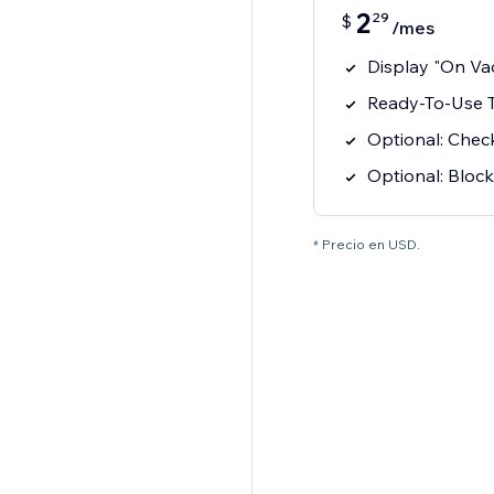
2
29
$
/mes
Display "On Va
Ready-To-Use T
Optional: Chec
Optional: Bloc
* Precio en USD.