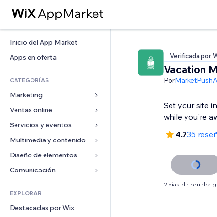
Inicio del App Market
Verificada por 
Apps en oferta
Vacation 
Por
MarketPush
CATEGORÍAS
Marketing
Set your site 
Ventas online
Anuncios
while you're a
Móvil
Servicios y eventos
Apps para tiendas
4.7
35 rese
Analíticas
Envíos y entregas
Multimedia y contenido
Hoteles
Redes sociales
Botones de venta
Eventos
Diseño de elementos
Galerías
SEO
Cursos online
Restaurantes
Música
Mapas y navegación
Comunicación 
Interacción
Impresión bajo demanda
Inmobiliarias
Pódcast
Privacidad y seguridad
Formularios
2 días de prueba gr
Anuncios del sitio
Contabilidad
EXPLORAR
Reservas
Fotografía
Reloj
Blog
Email
Cupones y fidelización
Destacadas por Wix
Video
Plantillas para páginas
Encuestas