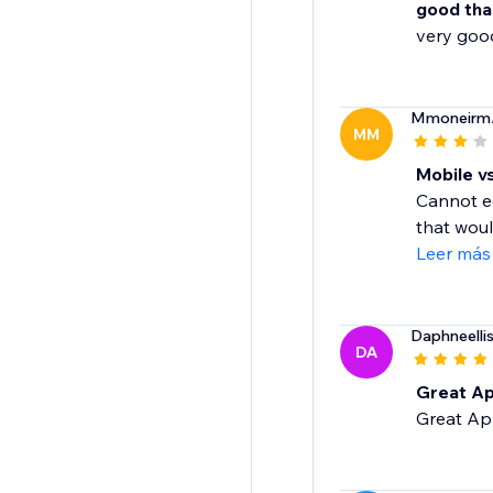
good tha
very goo
Mmoneirm
MM
Mobile v
Cannot ed
that woul
Leer más
Daphneelli
DA
Great A
Great Ap