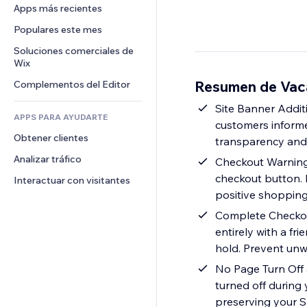
Conversión
Almacenamiento de mercancía
Apps más recientes
PDF
Efectos de imágenes
Chat
Triangulación de envíos
Compartir archivos
Populares este mes
Botones y menús
Comentarios
Precios y suscripciones
Noticias
Banners e insignias
Soluciones comerciales de 
Teléfono
Crowdfunding
Wix
Servicios de contenido
Calculadoras
Comunidad
Alimentos y bebidas
Resumen de Vac
Complementos del Editor
Efectos de texto
Buscar
Reseñas y testimonios
Clima
Site Banner Addit
CRM
APPS PARA AYUDARTE
customers informe
Gráficos y tablas
Obtener clientes
transparency and 
Analizar tráfico
Checkout Warning
checkout button. 
Interactuar con visitantes
positive shopping
Complete Checkout
entirely with a fr
hold. Prevent un
No Page Turn Off
turned off during 
preserving your S