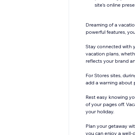
site's online pres
Dreaming of a vacatio
powerful features, yo
Stay connected with 
vacation plans, wheth
reflects your brand a
For Stores sites, duri
add a warning about p
Rest easy knowing your
of your pages off. Va
your holiday.
Plan your getaway wit
you can enjoy a well-