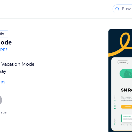
Wix
Mode
Apps
in Vacation Mode
way
ñas
atis