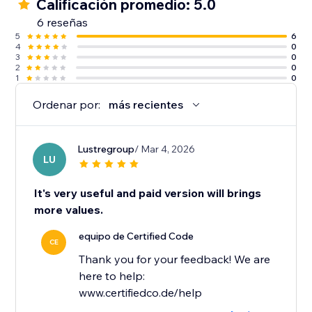
Calificación promedio: 5.0
6 reseñas
5
6
4
0
3
0
2
0
1
0
Ordenar por:
más recientes
Lustregroup
/ Mar 4, 2026
LU
It's very useful and paid version will brings
more values.
equipo de Certified Code
CE
Thank you for your feedback! We are
here to help:
www.certifiedco.de/help