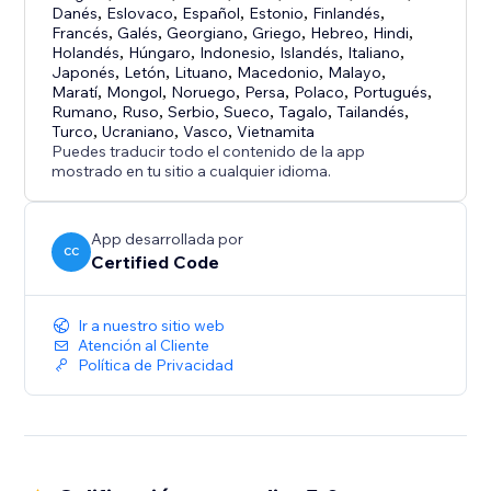
Danés
,
Eslovaco
,
Español
,
Estonio
,
Finlandés
,
Francés
,
Galés
,
Georgiano
,
Griego
,
Hebreo
,
Hindi
,
Holandés
,
Húngaro
,
Indonesio
,
Islandés
,
Italiano
,
Japonés
,
Letón
,
Lituano
,
Macedonio
,
Malayo
,
Maratí
,
Mongol
,
Noruego
,
Persa
,
Polaco
,
Portugués
,
Rumano
,
Ruso
,
Serbio
,
Sueco
,
Tagalo
,
Tailandés
,
Turco
,
Ucraniano
,
Vasco
,
Vietnamita
Puedes traducir todo el contenido de la app
mostrado en tu sitio a cualquier idioma.
App desarrollada por
CC
Certified Code
Ir a nuestro sitio web
Atención al Cliente
Política de Privacidad