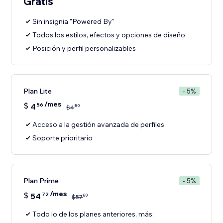
Gratis
Sin insignia "Powered By"
Todos los estilos, efectos y opciones de diseño
Posición y perfil personalizables
Plan Lite
- 5%
/mes
$
4
56
80
$
4
Acceso a la gestión avanzada de perfiles
Soporte prioritario
Plan Prime
- 5%
/mes
$
54
72
60
$
57
Todo lo de los planes anteriores, más: