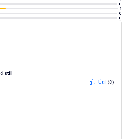
0
1
0
0
 still
Útil
(0)