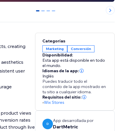
0
1
2
3
Categorías
ts, creating
Marketing
Conversión
Disponibilidad:
Esta app está disponible en todo
 aesthetics
el mundo.
sistent user
Idiomas de la app:
Inglés
Puedes traducir todo el
ourage
contenido de la app mostrado en
tu sitio a cualquier idioma.
Requisitos del sitio:
-
Wix Stores
 product views
nversion rates
App desarrollada por
D
DartMetric
uct through live