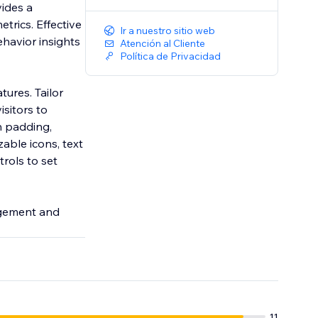
ides a
trics. Effective
Ir a nuestro sitio web
havior insights
Atención al Cliente
Política de Privacidad
ures. Tailor
isitors to
n padding,
able icons, text
trols to set
gagement and
11