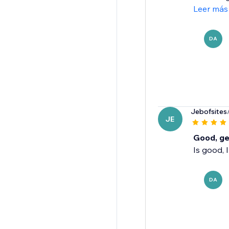
Leer más
DA
Jebofsites
JE
Good, get
Is good, I
DA