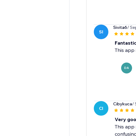
Sivita6
/ Se
SI
Fantasti
This app 
DA
Cibykuca
/
CI
Very goo
This app 
confusing