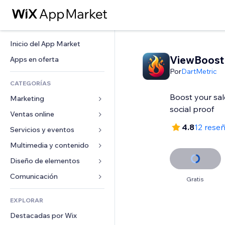
Inicio del App Market
ViewBoost
Apps en oferta
Por
DartMetric
CATEGORÍAS
Boost your sal
Marketing
social proof
Ventas online
Anuncios
4.8
12 rese
Móvil
Servicios y eventos
Apps para tiendas
Analíticas
Envíos y entregas
Multimedia y contenido
Hoteles
Redes sociales
Botones de venta
Eventos
Diseño de elementos
Galerías
SEO
Cursos online
Restaurantes
Música
Mapas y navegación
Comunicación 
Gratis
Interacción
Impresión bajo demanda
Inmobiliarias
Pódcast
Privacidad y seguridad
Formularios
Anuncios del sitio
Contabilidad
EXPLORAR
Reservas
Fotografía
Reloj
Blog
Email
Cupones y fidelización
Destacadas por Wix
Video
Plantillas para páginas
Encuestas