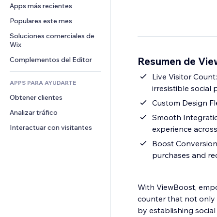
Conversión
Almacenamiento de mercancía
Apps más recientes
PDF
Efectos de imágenes
Chat
Triangulación de envíos
Compartir archivos
Populares este mes
Botones y menús
Comentarios
Precios y suscripciones
Noticias
Banners e insignias
Soluciones comerciales de 
Teléfono
Crowdfunding
Wix
Servicios de contenido
Calculadoras
Comunidad
Alimentos y bebidas
Resumen de Vie
Complementos del Editor
Efectos de texto
Buscar
Reseñas y testimonios
Clima
Live Visitor Coun
CRM
APPS PARA AYUDARTE
irresistible social
Gráficos y tablas
Obtener clientes
Custom Design Flex
Analizar tráfico
Smooth Integratio
Interactuar con visitantes
experience across
Boost Conversion 
purchases and red
With ViewBoost, empo
counter that not only
by establishing social