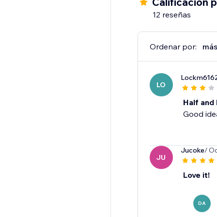
Calificación 
12 reseñas
Ordenar por:
más
Lockm616
LO
Half and 
Good idea
Jucoke
/ Oc
JU
Love it!
DA