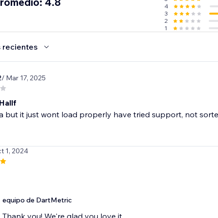
promedio: 4.8
4
3
2
1
 recientes
2
/ Mar 17, 2025
Hallf
 but it just wont load properly have tried support, not sorted
t 1, 2024
equipo de DartMetric
Thank you! We're glad you love it.