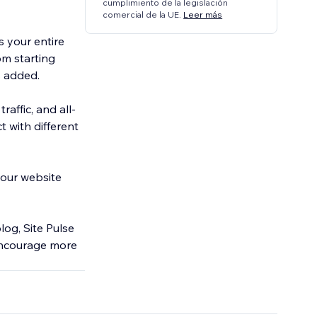
cumplimiento de la legislación
comercial de la UE.
Leer más
s your entire
om starting
s added.
affic, and all-
t with different
your website
log, Site Pulse
 encourage more