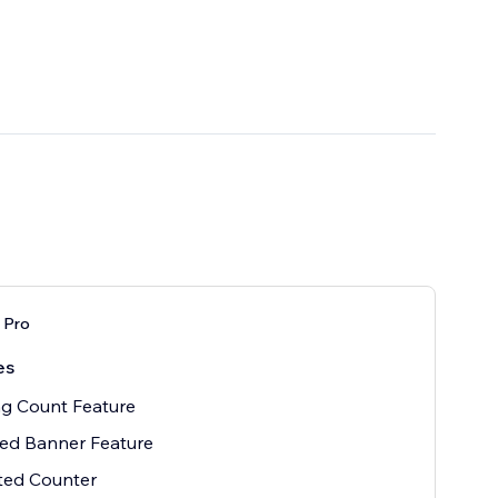
s Pro
es
ng Count Feature
ed Banner Feature
ted Counter