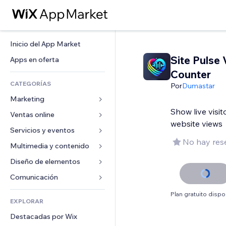
Inicio del App Market
Site Pulse 
Apps en oferta
Counter
CATEGORÍAS
Por
Dumastar
Marketing
Show live visit
Ventas online
Anuncios
website views
Móvil
Servicios y eventos
Apps para tiendas
No hay res
Analíticas
Envíos y entregas
Multimedia y contenido
Hoteles
Redes sociales
Botones de venta
Eventos
Diseño de elementos
Galerías
SEO
Cursos online
Restaurantes
Música
Mapas y navegación
Comunicación 
Interacción
Impresión bajo demanda
Inmobiliarias
Pódcast
Privacidad y seguridad
Formularios
Plan gratuito dispo
Anuncios del sitio
Contabilidad
EXPLORAR
Reservas
Fotografía
Reloj
Blog
Email
Cupones y fidelización
Destacadas por Wix
Video
Plantillas para páginas
Encuestas