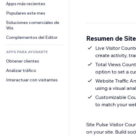
Conversión
Almacenamiento de mercancía
Apps más recientes
PDF
Efectos de imágenes
Chat
Triangulación de envíos
Compartir archivos
Populares este mes
Botones y menús
Comentarios
Precios y suscripciones
Noticias
Banners e insignias
Soluciones comerciales de 
Teléfono
Crowdfunding
Wix
Servicios de contenido
Calculadoras
Comunidad
Alimentos y bebidas
Resumen de Site 
Complementos del Editor
Efectos de texto
Buscar
Reseñas y testimonios
Clima
Live Visitor Counter: Show how many visitors are currently viewing your website in 
CRM
APPS PARA AYUDARTE
create activity, t
Gráficos y tablas
Obtener clientes
Total Views Counter: Display total website visits or page views for a specific p
Analizar tráfico
option to set a c
Interactuar con visitantes
Website Traffic Analytics: Track unique and total page views, daily 
using a visual an
Customizable Counter Design: Adjust colors, fonts, la
to match your we
Site Pulse Visitor Coun
on your site. Build soc