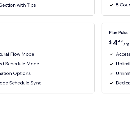
8 Cou
Section with Tips
Plan Pulse
4
49
$
/m
atural Flow Mode
Access
ixed Schedule Mode
Unlimi
ation Options
Unlimi
Mode Schedule Sync
Dedica