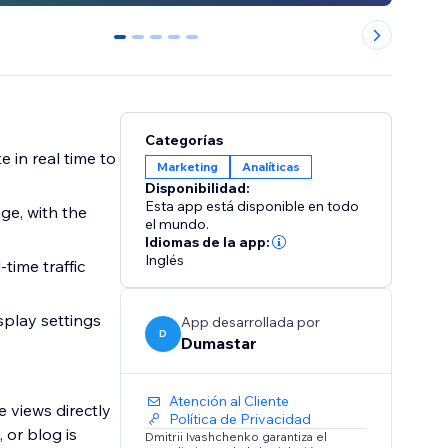
0
1
2
3
4
Categorías
Marketing
Analíticas
Disponibilidad:
Esta app está disponible en todo
el mundo.
Idiomas de la app:
Inglés
App desarrollada por
D
Dumastar
Atención al Cliente
e views directly
Política de Privacidad
 or blog is
Dmitrii Ivashchenko garantiza el