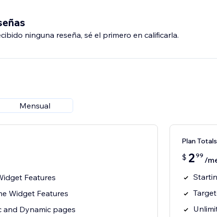
eseñas
ibido ninguna reseña, sé el primero en calificarla.
Mensual
Plan Total
2
99
$
/m
Starti
Widget Features
Target
ime Widget Features
Unlimi
c and Dynamic pages