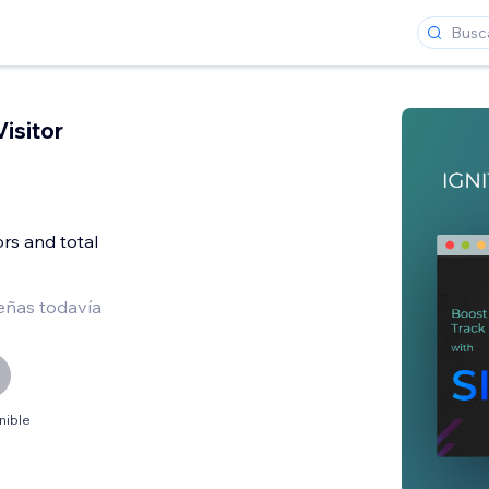
Visitor
ors and total
eñas todavía
nible