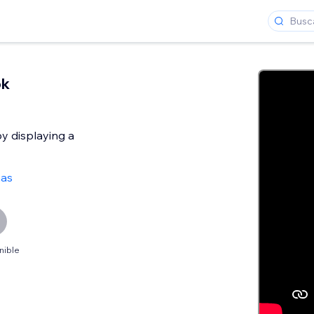
ok
by displaying a
ñas
nible