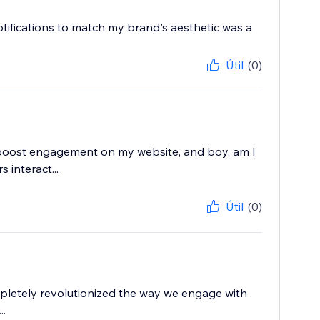
otifications to match my brand's aesthetic was a
Útil
(0)
o boost engagement on my website, and boy, am I
 interact...
Útil
(0)
ompletely revolutionized the way we engage with
..