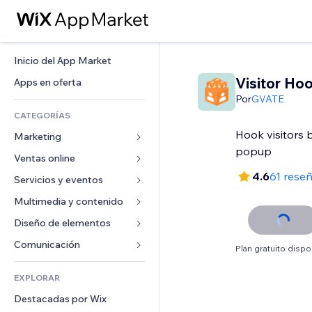
Inicio del App Market
Visitor Ho
Apps en oferta
Por
GVATE
CATEGORÍAS
Hook visitors 
Marketing
popup
Ventas online
Anuncios
4.6
61 rese
Móvil
Servicios y eventos
Apps para tiendas
Analíticas
Envíos y entregas
Multimedia y contenido
Hoteles
Redes sociales
Botones de venta
Eventos
Diseño de elementos
Galerías
SEO
Cursos online
Restaurantes
Música
Mapas y navegación
Comunicación 
Plan gratuito dispo
Interacción
Impresión bajo demanda
Inmobiliarias
Pódcast
Privacidad y seguridad
Formularios
Anuncios del sitio
Contabilidad
EXPLORAR
Reservas
Fotografía
Reloj
Blog
Email
Cupones y fidelización
Destacadas por Wix
Video
Plantillas para páginas
Encuestas