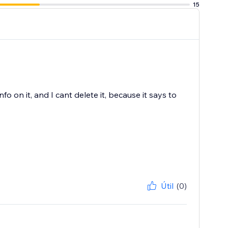
15
o on it, and I cant delete it, because it says to
Útil
(0)