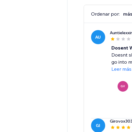
Ordenar por:
más
Auntielexxi
AU
Dosent 
Doesnt sh
go into my
Leer más
GV
Girovox30
GI