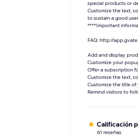
special products or dea
Customize the text, co
to sustain a good use
****Important information: When testing this app, be sure that you don't have
FAQ: http://app.gvate
Add and display prod
Customize your popup’s
Offer a subscription fo
Customize the text, co
Customize the title of
Remind visitors to fo
Calificación 
61 reseñas