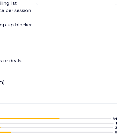
ng list.​
ce per session
 or deals.
um)
34
1
3
8