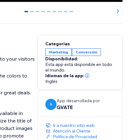
0
1
2
3
4
5
6
7
8
Categorías
Marketing
Conversión
to your visitors
Disponibilidad:
Esta app está disponible en todo
el mundo.
he colors to
Idiomas de la app:
Inglés
r great deals.
App desarrollada por
G
GVATE
ailable in
e the title of
Ir a nuestro sitio web
product images
Atención al Cliente
 to promote
Política de Privacidad