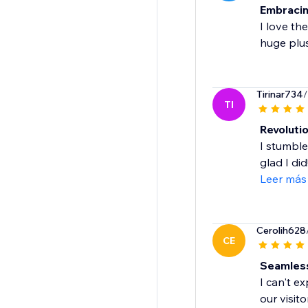
Embracin
I love th
huge plus
Tirinar734
/
TI
Revoluti
I stumble
glad I di
Leer más
Cerolih628
CE
Seamless
I can't e
our visito