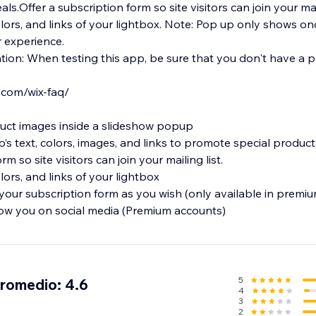
ls.​Offer a subscription form so site visitors can join your maili
lors, and links of your lightbox. Note: Pop up only shows on
r experience.
 a pop-up blocker.
.com/wix-faq/
uct images inside a slideshow popup
 text, colors, images, and links to promote special products
rm so site visitors can join your mailing list.
lors, and links of your lightbox
 your subscription form as you wish (only available in premi
llow you on social media (Premium accounts)
5
promedio: 4.6
4
3
2