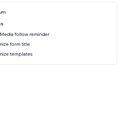
ium
es
 Media follow reminder
ize form title
mize templates