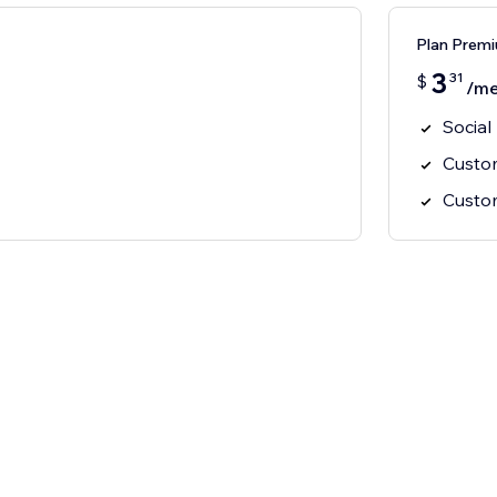
Plan Prem
3
31
$
/m
Social
Custom
Custo