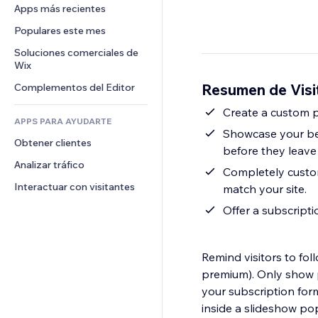
Conversión
Almacenamiento de mercancía
Apps más recientes
PDF
Efectos de imágenes
Chat
Triangulación de envíos
Compartir archivos
Populares este mes
Botones y menús
Comentarios
Precios y suscripciones
Noticias
Banners e insignias
Soluciones comerciales de 
Teléfono
Crowdfunding
Wix
Servicios de contenido
Calculadoras
Comunidad
Alimentos y bebidas
Resumen de Visi
Complementos del Editor
Efectos de texto
Buscar
Reseñas y testimonios
Clima
Create a custom p
CRM
APPS PARA AYUDARTE
Gráficos y tablas
Showcase your best
Obtener clientes
before they leave 
Analizar tráfico
Completely custom
Interactuar con visitantes
match your site.
Offer a subscripti
Remind visitors to fol
premium). Only show p
your subscription for
inside a slideshow po