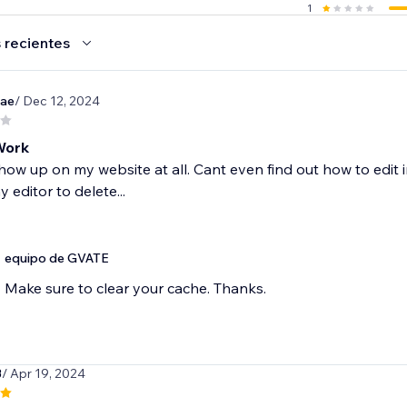
1
 recientes
rae
/ Dec 12, 2024
Work
ow up on my website at all. Cant even find out how to edit inf
 editor to delete...
equipo de GVATE
Make sure to clear your cache. Thanks.
3
/ Apr 19, 2024