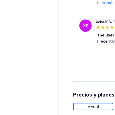
Leer más
Xeka308
/ 
XE
The user
I recentl
Precios y planes
Anual