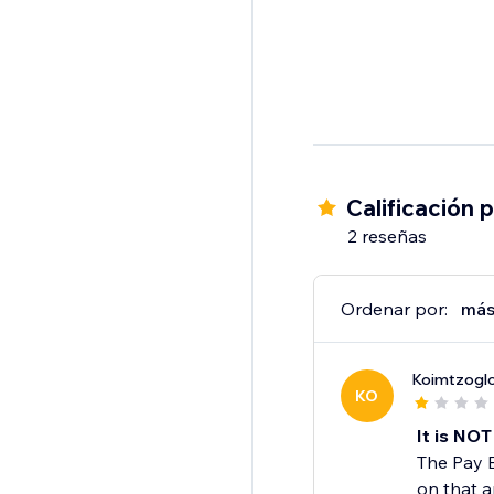
Calificación 
2 reseñas
Ordenar por:
más
Koimtzogl
KO
It is NO
The Pay B
on that ap