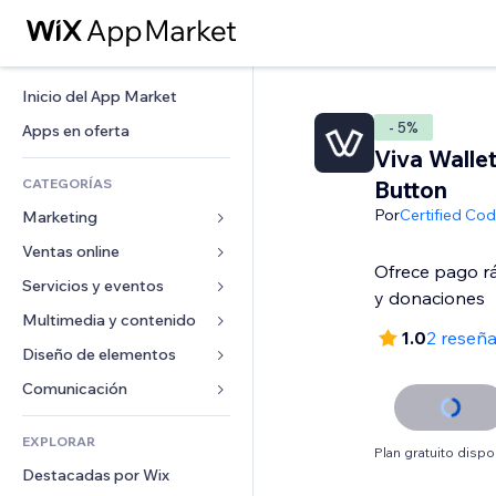
Inicio del App Market
- 5%
Apps en oferta
Viva Walle
CATEGORÍAS
Button
Por
Certified Co
Marketing
Ventas online
Anuncios
Ofrece pago r
Móvil
Servicios y eventos
Apps para tiendas
y donaciones
Analíticas
Envíos y entregas
Multimedia y contenido
Hoteles
1.0
2 reseñ
Redes sociales
Botones de venta
Eventos
Diseño de elementos
Galerías
SEO
Cursos online
Restaurantes
Música
Mapas y navegación
Comunicación 
Interacción
Impresión bajo demanda
Inmobiliarias
Pódcast
Privacidad y seguridad
Formularios
Anuncios del sitio
Contabilidad
EXPLORAR
Reservas
Fotografía
Reloj
Blog
Plan gratuito dispo
Email
Cupones y fidelización
Destacadas por Wix
Video
Plantillas para páginas
Encuestas