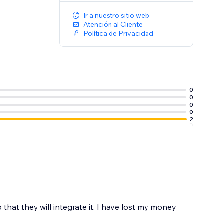
Ir a nuestro sitio web
Atención al Cliente
Política de Privacidad
0
0
0
0
2
hat they will integrate it. I have lost my money