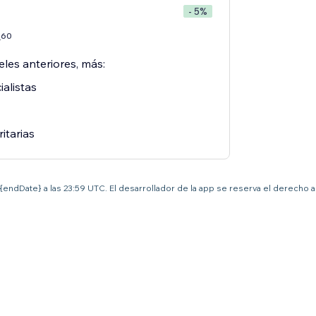
- 5%
60
7
eles anteriores, más:
alistas
ritarias
el {endDate} a las 23:59 UTC. El desarrollador de la app se reserva el derecho