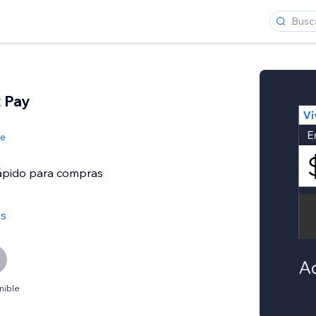
t Pay
de
ápido para compras
as
nible