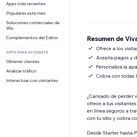
Conversión
Almacenamiento de mercancía
Apps más recientes
PDF
Efectos de imágenes
Chat
Triangulación de envíos
Compartir archivos
Populares este mes
Botones y menús
Comentarios
Precios y suscripciones
Noticias
Banners e insignias
Soluciones comerciales de 
Teléfono
Crowdfunding
Wix
Servicios de contenido
Calculadoras
Comunidad
Alimentos y bebidas
Resumen de Viva
Complementos del Editor
Efectos de texto
Buscar
Reseñas y testimonios
Clima
Ofrece a los visi
CRM
APPS PARA AYUDARTE
Gráficos y tablas
Acepta pagos y do
Obtener clientes
Personaliza la apa
Analizar tráfico
Cobra con todas la
Interactuar con visitantes
¿Cansado de perder v
ofrece a tus visitant
en línea seguros a tra
con tu sitio y cobra co
Desde Starter hasta Pr