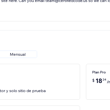
site here. Can you email team@certifiedcode.us so we can l
Mensual
Plan Pro
18
24
$
/
tor y solo sitio de prueba