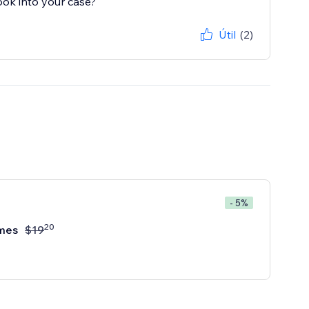
ook into your case?
Útil
(2)
- 5%
20
mes
$
19