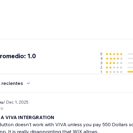
5
promedio: 1.0
4
3
2
1
 recientes
ou
/ Dec 1, 2025
T A VIVA INTERGRATION
utton doesn't work with VIVA unless you pay 550 Dollars so t
p. It is really disappointing that WIX allows...