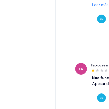
Leer más
CE
Fabiocesar
FA
Nao func
Apesar de
CE