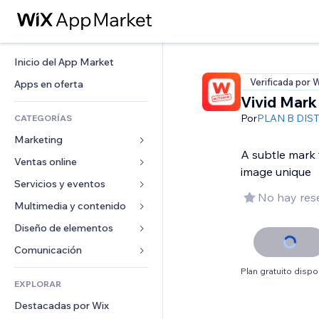
Inicio del App Market
Verificada por 
Apps en oferta
Vivid Mark
Por
PLAN B DIS
CATEGORÍAS
Marketing
A subtle mark
Ventas online
Anuncios
image unique
Móvil
Servicios y eventos
Apps para tiendas
No hay res
Analíticas
Envíos y entregas
Multimedia y contenido
Hoteles
Redes sociales
Botones de venta
Eventos
Diseño de elementos
Galerías
SEO
Cursos online
Restaurantes
Música
Mapas y navegación
Comunicación 
Interacción
Impresión bajo demanda
Inmobiliarias
Pódcast
Privacidad y seguridad
Formularios
Plan gratuito dispo
Anuncios del sitio
Contabilidad
EXPLORAR
Reservas
Fotografía
Reloj
Blog
Email
Cupones y fidelización
Destacadas por Wix
Video
Plantillas para páginas
Encuestas