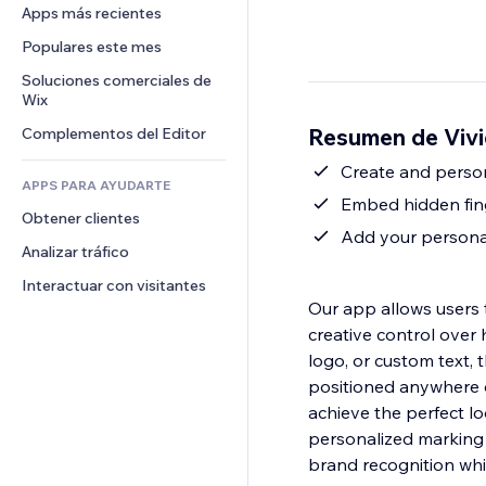
Conversión
Almacenamiento de mercancía
Apps más recientes
PDF
Efectos de imágenes
Chat
Triangulación de envíos
Compartir archivos
Populares este mes
Botones y menús
Comentarios
Precios y suscripciones
Noticias
Banners e insignias
Soluciones comerciales de 
Teléfono
Crowdfunding
Wix
Servicios de contenido
Calculadoras
Comunidad
Alimentos y bebidas
Resumen de Viv
Complementos del Editor
Efectos de texto
Buscar
Reseñas y testimonios
Clima
Create and perso
CRM
APPS PARA AYUDARTE
Gráficos y tablas
Embed hidden fing
Obtener clientes
Add your persona
Analizar tráfico
Interactuar con visitantes
Our app allows users 
creative control over 
logo, or custom text, 
positioned anywhere on
achieve the perfect lo
personalized marking 
brand recognition whi