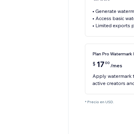
• Generate water
• Access basic wat
Plan Pro Watermark
17
00
$
/mes
Apply watermark to
active creators an
* Precio en USD.