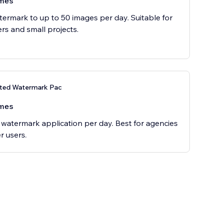
mes
ermark to up to 50 images per day. Suitable for
ers and small projects.
ited Watermark Pac
mes
 watermark application per day. Best for agencies
 users.