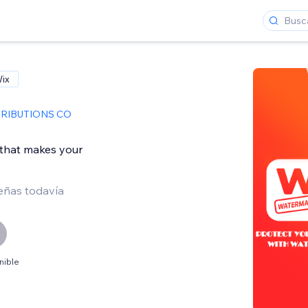
Wix
TRIBUTIONS CO
 that makes your
eñas todavía
nible