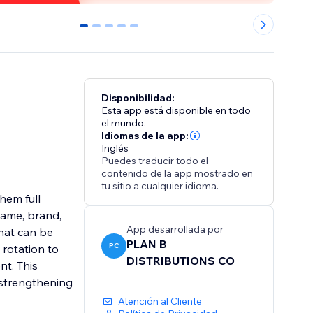
0
1
2
3
4
Disponibilidad:
Esta app está disponible en todo
el mundo.
Idiomas de la app:
Inglés
Puedes traducir todo el
contenido de la app mostrado en
tu sitio a cualquier idioma.
hem full
name, brand,
App desarrollada por
that can be
PLAN B
PC
 rotation to
DISTRIBUTIONS CO
nt. This
 strengthening
Atención al Cliente