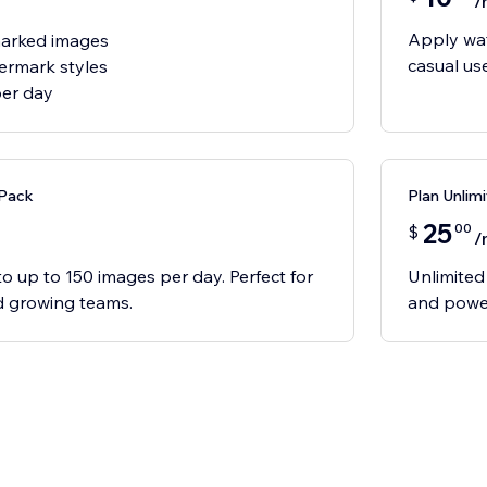
/
Apply wat
marked images
casual us
ermark styles
 Pack
Plan Unlim
25
00
$
/
 up to 150 images per day. Perfect for
Unlimited
d growing teams.
and power