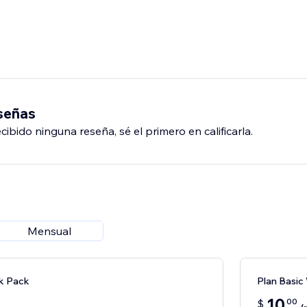
eseñas
ibido ninguna reseña, sé el primero en calificarla.
Mensual
k Pack
Plan Basic
10
00
$