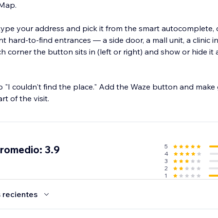
 Map.
type your address and pick it from the smart autocomplete, 
 hard-to-find entrances — a side door, a mall unit, a clinic in
corner the button sits in (left or right) and show or hide it
o "I couldn't find the place." Add the Waze button and make 
t of the visit.
5
promedio: 3.9
4
3
2
1
 recientes