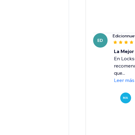
Edicionnue
ED
La Mejor
En Locks
recomenda
que...
Leer más
MA