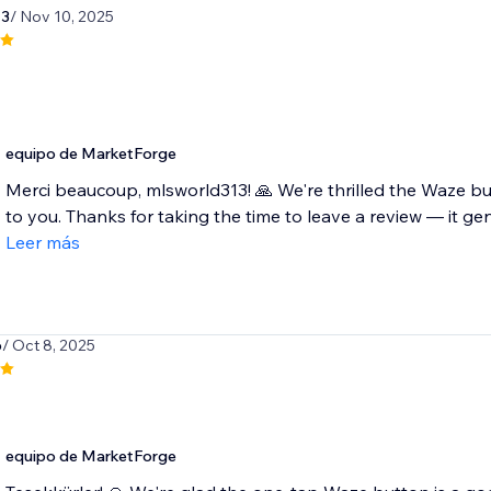
13
/ Nov 10, 2025
equipo de MarketForge
Merci beaucoup, mlsworld313! 🙏 We're thrilled the Waze butt
to you. Thanks for taking the time to leave a review — it gen
Leer más
p
/ Oct 8, 2025
equipo de MarketForge