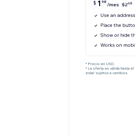
1
98
$
48
/mes
$
2
Use an address
Place the button
Show or hide t
Works on mobi
* Precio en USD.
* La oferta es válida hasta 
estar sujetos a cambios.