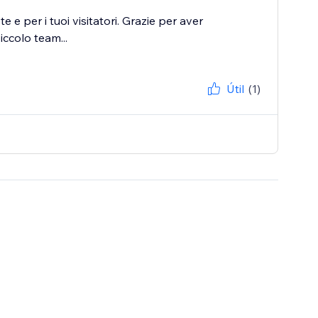
te e per i tuoi visitatori. Grazie per aver
ccolo team...
Útil
(1)