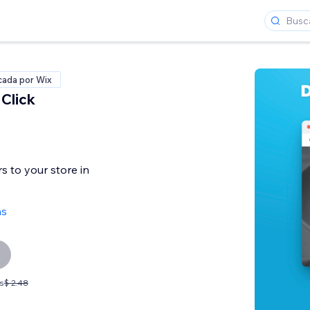
icada por Wix
Click
s to your store in
as
s
$ 2.48