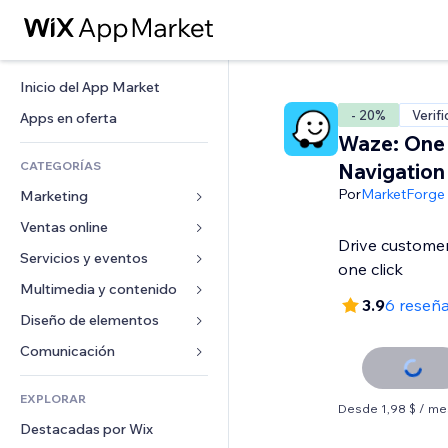
Inicio del App Market
- 20%
Verif
Apps en oferta
Waze: One 
CATEGORÍAS
Navigation
Por
MarketForge
Marketing
Ventas online
Anuncios
Drive customer
Móvil
Servicios y eventos
Apps para tiendas
one click
Analíticas
Envíos y entregas
Multimedia y contenido
Hoteles
3.9
6 reseñ
Redes sociales
Botones de venta
Eventos
Diseño de elementos
Galerías
SEO
Cursos online
Restaurantes
Música
Mapas y navegación
Comunicación 
Interacción
Impresión bajo demanda
Inmobiliarias
Pódcast
Privacidad y seguridad
Formularios
Anuncios del sitio
Contabilidad
EXPLORAR
Reservas
Fotografía
Reloj
Blog
Desde 1,98 $ / me
Email
Cupones y fidelización
Destacadas por Wix
Video
Plantillas para páginas
Encuestas