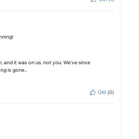
nning!
 and it was on us, not you. We've since
ng is gone...
Útil
(0)