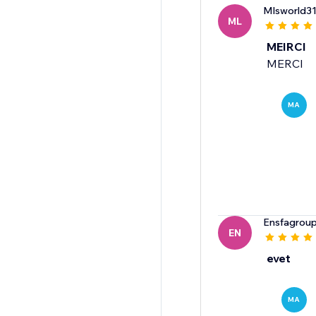
Mlsworld3
ML
MEIRCI
MERCI
MA
Ensfagrou
EN
evet
MA