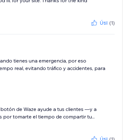
 fit for your site. Thanks for the kind
Útil
(1)
ando tienes una emergencia, por eso
po real, evitando tráfico y accidentes, para
 botón de Waze ayude a tus clientes —y a
 por tomarte el tiempo de compartir tu...
Útil
(1)