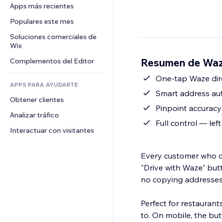
Conversión
Almacenamiento de mercancía
Apps más recientes
PDF
Efectos de imágenes
Chat
Triangulación de envíos
Compartir archivos
Populares este mes
Botones y menús
Comentarios
Precios y suscripciones
Noticias
Banners e insignias
Soluciones comerciales de 
Teléfono
Crowdfunding
Wix
Servicios de contenido
Calculadoras
Comunidad
Alimentos y bebidas
Resumen de Waze
Complementos del Editor
Efectos de texto
Buscar
Reseñas y testimonios
Clima
One-tap Waze dire
CRM
APPS PARA AYUDARTE
Gráficos y tablas
Smart address aut
Obtener clientes
Pinpoint accuracy 
Analizar tráfico
Full control — lef
Interactuar con visitantes
Every customer who ca
"Drive with Waze" butt
no copying addresses
Perfect for restaurant
to. On mobile, the bu