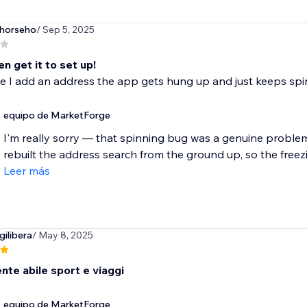
shorseho
/ Sep 5, 2025
en get it to set up!
e I add an address the app gets hung up and just keeps spi
equipo de MarketForge
I'm really sorry — that spinning bug was a genuine problem,
rebuilt the address search from the ground up, so the freezi
Leer más
ilibera
/ May 8, 2025
nte abile sport e viaggi
equipo de MarketForge