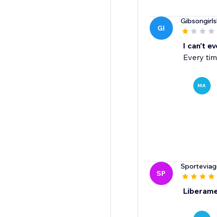
Gibsongirl
GI
I can't ev
Every tim
MA
Sporteviagg
SP
Liberame