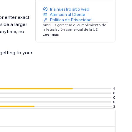
Ir a nuestro sitio web
Atención al Cliente
or enter exact
Política de Privacidad
side a larger
omri luz garantiza el cumplimiento de
la legislación comercial de la UE.
 anytime, no
Leer más
getting to your
4
0
0
0
2