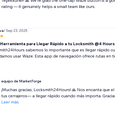
Teşekkürler! 🙏 We're glad the one-tap Waze button is a good
rating — it genuinely helps a small team like ours.
va
/ Sep 23, 2025
 Herramienta para Llegar Rápido a tu Locksmith @4 Hours
mith24Hours sabemos lo importante que es llegar rápido cu
mos usar Waze. Esta app de navegación ofrece rutas en tiem
equipo de MarketForge
¡Muchas gracias, Locksmith24Hours! 🙏 Nos encanta que el
tus cerrajeros— a llegar rápido cuando más importa. Gracias
Leer más