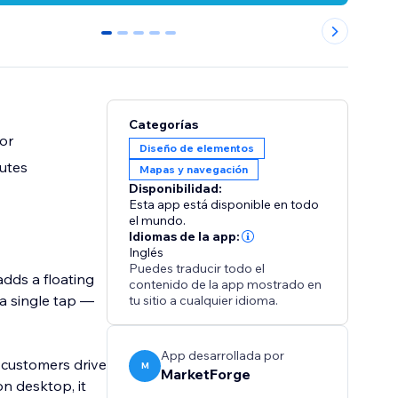
0
1
2
3
4
Categorías
or
Diseño de elementos
utes
Mapas y navegación
Disponibilidad:
Esta app está disponible en todo
el mundo.
Idiomas de la app:
Inglés
Puedes traducir todo el
adds a floating
contenido de la app mostrado en
 a single tap —
tu sitio a cualquier idioma.
App desarrollada por
s customers drive
M
MarketForge
n desktop, it