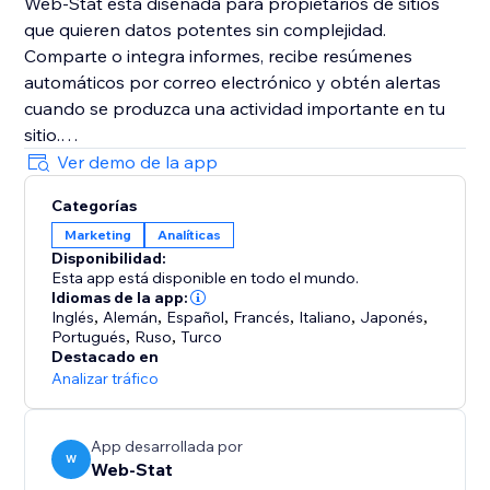
Web-Stat está diseñada para propietarios de sitios
que quieren datos potentes sin complejidad.
Comparte o integra informes, recibe resúmenes
automáticos por correo electrónico y obtén alertas
cuando se produzca una actividad importante en tu
sitio.
Ver demo de la app
Instala Web-Stat gratis con un solo clic y prueba las
Categorías
funciones Pro con una prueba gratuita.
Marketing
Analíticas
Disponibilidad:
Esta app está disponible en todo el mundo.
Idiomas de la app:
Inglés
,
Alemán
,
Español
,
Francés
,
Italiano
,
Japonés
,
Portugués
,
Ruso
,
Turco
Destacado en
Analizar tráfico
App desarrollada por
W
Web-Stat