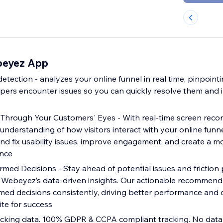
beyez App
 detection - analyzes your online funnel in real time, pinpoint
ers encounter issues so you can quickly resolve them and
Through Your Customers' Eyes - With real-time screen reco
 understanding of how visitors interact with your online funne
nd fix usability issues, improve engagement, and create a m
nce
med Decisions - Stay ahead of potential issues and friction 
h Webeyez’s data-driven insights. Our actionable recomme
med decisions consistently, driving better performance and 
e for success
acking data. 100% GDPR & CCPA compliant tracking. No data