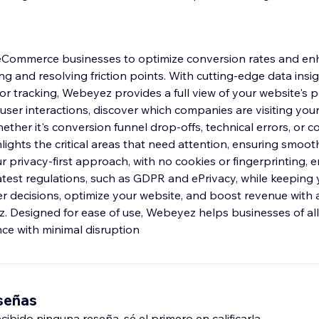
ommerce businesses to optimize conversion rates and en
g and resolving friction points. With cutting-edge data insig
or tracking, Webeyez provides a full view of your website's 
 user interactions, discover which companies are visiting your
hether it's conversion funnel drop-offs, technical errors, or
lights the critical areas that need attention, ensuring smoot
 privacy-first approach, with no cookies or fingerprinting, 
atest regulations, such as GDPR and ePrivacy, while keeping 
r decisions, optimize your website, and boost revenue with 
. Designed for ease of use, Webeyez helps businesses of all
nce with minimal disruption
eseñas
ibido ninguna reseña, sé el primero en calificarla.