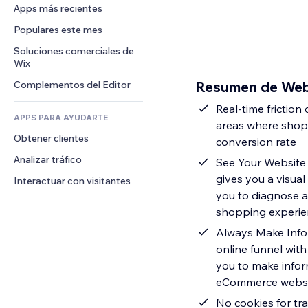
Conversión
Almacenamiento de mercancía
Apps más recientes
PDF
Efectos de imágenes
Chat
Triangulación de envíos
Compartir archivos
Populares este mes
Botones y menús
Comentarios
Precios y suscripciones
Noticias
Banners e insignias
Soluciones comerciales de 
Teléfono
Crowdfunding
Wix
Servicios de contenido
Calculadoras
Comunidad
Alimentos y bebidas
Resumen de We
Complementos del Editor
Efectos de texto
Buscar
Reseñas y testimonios
Clima
Real-time friction
CRM
APPS PARA AYUDARTE
areas where shopp
Gráficos y tablas
Obtener clientes
conversion rate
Analizar tráfico
See Your Website 
gives you a visual
Interactuar con visitantes
you to diagnose a
shopping experie
Always Make Infor
online funnel wit
you to make infor
eCommerce websit
No cookies for tr