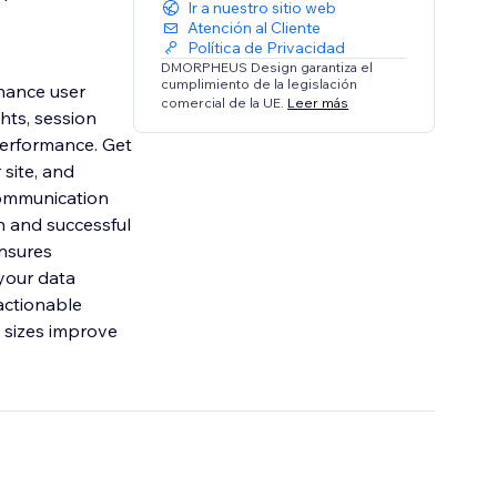
Ir a nuestro sitio web
Atención al Cliente
Política de Privacidad
DMORPHEUS Design garantiza el
cumplimiento de la legislación
hance user
comercial de la UE.
Leer más
hts, session
performance. Get
 site, and
 communication
h and successful
ensures
your data
actionable
 sizes improve