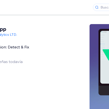
App
ytics LTD.
on: Detect & Fix
eñas todavía