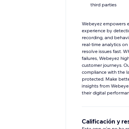
third parties
Webeyez empowers eC
experience by detectin
recording, and behavi
real-time analytics on
resolve issues fast. W
failures, Webeyez high
customer journeys. Our
compliance with the l
protected. Make bette
insights from Webeyez
their digital performa
Calificación y r
Esta app aún no ha rec