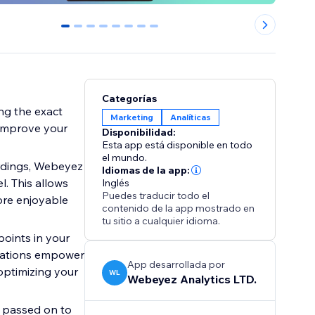
0
1
2
3
4
5
6
7
Categorías
ing the exact
Marketing
Analíticas
 improve your
Disponibilidad:
Esta app está disponible en todo
el mundo.
rdings, Webeyez
Idiomas de la app:
l. This allows
Inglés
Puedes traducir todo el
ore enjoyable
contenido de la app mostrado en
tu sitio a cualquier idioma.
points in your
ndations empower
App desarrollada por
optimizing your
WL
Webeyez Analytics LTD.
 passed on to