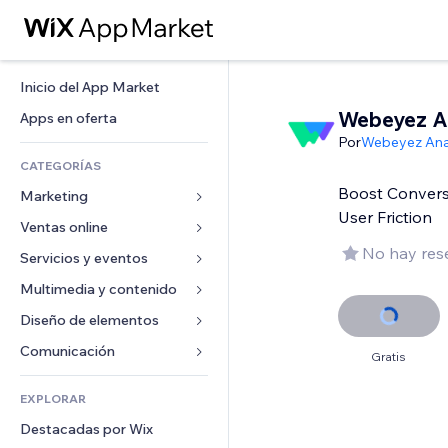
Inicio del App Market
Webeyez 
Apps en oferta
Por
Webeyez Anal
CATEGORÍAS
Boost Conversi
Marketing
User Friction
Ventas online
Anuncios
No hay res
Móvil
Servicios y eventos
Apps para tiendas
Analíticas
Envíos y entregas
Multimedia y contenido
Hoteles
Redes sociales
Botones de venta
Eventos
Diseño de elementos
Galerías
SEO
Cursos online
Restaurantes
Música
Mapas y navegación
Comunicación 
Gratis
Interacción
Impresión bajo demanda
Inmobiliarias
Pódcast
Privacidad y seguridad
Formularios
Anuncios del sitio
Contabilidad
EXPLORAR
Reservas
Fotografía
Reloj
Blog
Email
Cupones y fidelización
Destacadas por Wix
Video
Plantillas para páginas
Encuestas