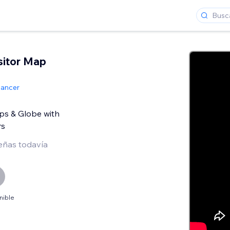
sitor Map
lancer
ps & Globe with
rs
eñas todavía
nible