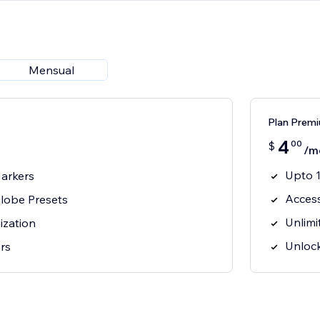
Mensual
Plan Premi
4
00
$
/m
Upto 
arkers
Acces
lobe Presets
Unlimi
ization
Unlock
ors