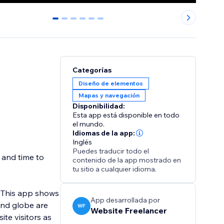
0
1
2
3
4
5
Categorías
Diseño de elementos
Mapas y navegación
Disponibilidad:
Esta app está disponible en todo
el mundo.
Idiomas de la app:
Inglés
Puedes traducir todo el
t and time to
contenido de la app mostrado en
tu sitio a cualquier idioma.
. This app shows
App desarrollada por
and globe are
WF
Website Freelancer