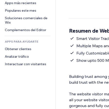
Conversión
Almacenamiento de mercancía
Apps más recientes
PDF
Efectos de imágenes
Chat
Triangulación de envíos
Compartir archivos
Populares este mes
Botones y menús
Comentarios
Precios y suscripciones
Noticias
Banners e insignias
Soluciones comerciales de 
Teléfono
Crowdfunding
Wix
Servicios de contenido
Calculadoras
Comunidad
Alimentos y bebidas
Resumen de Webs
Complementos del Editor
Efectos de texto
Buscar
Reseñas y testimonios
Clima
Smart Visitor Trac
CRM
APPS PARA AYUDARTE
Gráficos y tablas
Multiple Maps and
Obtener clientes
Fully Customizabl
Analizar tráfico
Show upto 500 Ma
Interactuar con visitantes
Building trust among yo
build trust with the ne
The website visitor m
all your website visi
gorgeous and fully customizable. It also has a realistic eart