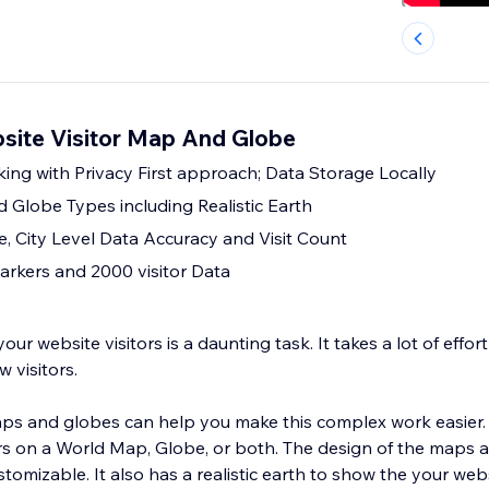
ite Visitor Map And Globe
king with Privacy First approach; Data Storage Locally
 Globe Types including Realistic Earth
e, City Level Data Accuracy and Visit Count
rkers and 2000 visitor Data
ur website visitors is a daunting task. It takes a lot of effor
w visitors.
aps and globes can help you make this complex work easier
tors on a World Map, Globe, or both. The design of the maps 
h to show the your website visitors as