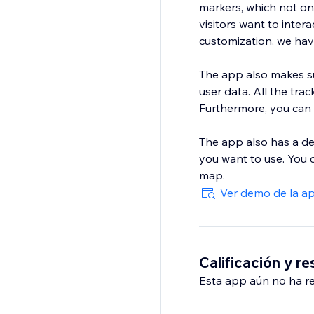
markers, which not on
visitors want to inte
customization, we hav
The app also makes sur
user data. All the tracking data is saved in your websi
Furthermore, you can 
The app also has a de
you want to use. You
map.
Ver demo de la a
Calificación y r
Esta app aún no ha rec