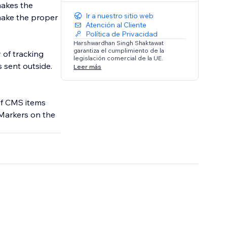
makes the
Ir a nuestro sitio web
 make the proper
Atención al Cliente
Política de Privacidad
Harshwardhan Singh Shaktawat
garantiza el cumplimiento de la
 of tracking
legislación comercial de la UE.
Leer más
of CMS items
Markers on the