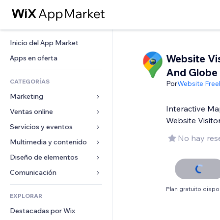
Inicio del App Market
Website Vi
Apps en oferta
And Globe
CATEGORÍAS
Por
Website Free
Marketing
Interactive Ma
Ventas online
Anuncios
Website Visito
Móvil
Servicios y eventos
Apps para tiendas
No hay res
Analíticas
Envíos y entregas
Multimedia y contenido
Hoteles
Redes sociales
Botones de venta
Eventos
Diseño de elementos
Galerías
SEO
Cursos online
Restaurantes
Música
Mapas y navegación
Comunicación 
Interacción
Impresión bajo demanda
Inmobiliarias
Pódcast
Privacidad y seguridad
Formularios
Plan gratuito dispo
Anuncios del sitio
Contabilidad
EXPLORAR
Reservas
Fotografía
Reloj
Blog
Email
Cupones y fidelización
Destacadas por Wix
Video
Plantillas para páginas
Encuestas