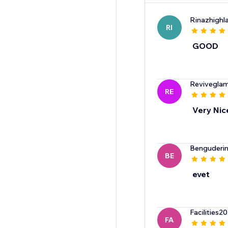
Rinazhighl
RI
GOOD
Revivegla
RE
Very Nic
Benguderin
BE
evet
Facilities
FA