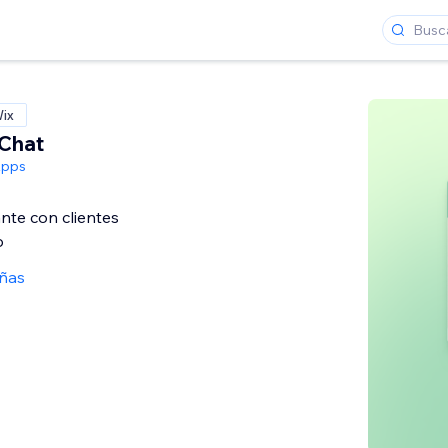
Wix
Chat
Apps
ante con clientes
p
eñas