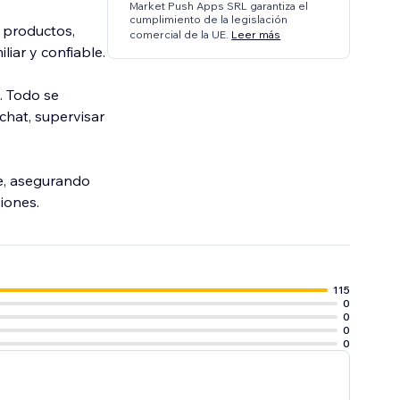
Market Push Apps SRL garantiza el
cumplimiento de la legislación
 productos,
comercial de la UE.
Leer más
iar y confiable.
. Todo se
chat, supervisar
e, asegurando
iones.
115
0
0
0
0