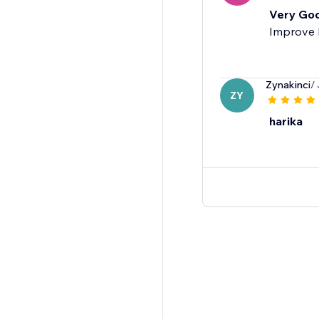
Very Go
Improve 
Zynakinci
/
ZY
harika