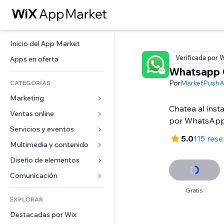
Inicio del App Market
Verificada por 
Apps en oferta
Whatsapp 
Por
MarketPush
CATEGORÍAS
Marketing
Chatea al inst
Ventas online
Anuncios
por WhatsAp
Móvil
Servicios y eventos
Apps para tiendas
5.0
115 res
Analíticas
Envíos y entregas
Multimedia y contenido
Hoteles
Redes sociales
Botones de venta
Eventos
Diseño de elementos
Galerías
SEO
Cursos online
Restaurantes
Música
Mapas y navegación
Comunicación 
Interacción
Impresión bajo demanda
Inmobiliarias
Pódcast
Privacidad y seguridad
Formularios
Gratis
Anuncios del sitio
Contabilidad
EXPLORAR
Reservas
Fotografía
Reloj
Blog
Email
Cupones y fidelización
Destacadas por Wix
Video
Plantillas para páginas
Encuestas