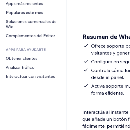
Conversión
Almacenamiento de mercancía
Apps más recientes
PDF
Efectos de imágenes
Chat
Triangulación de envíos
Compartir archivos
Populares este mes
Botones y menús
Comentarios
Precios y suscripciones
Noticias
Banners e insignias
Soluciones comerciales de 
Teléfono
Crowdfunding
Wix
Servicios de contenido
Calculadoras
Comunidad
Alimentos y bebidas
Resumen de Wha
Complementos del Editor
Efectos de texto
Buscar
Reseñas y testimonios
Clima
Ofrece soporte po
CRM
APPS PARA AYUDARTE
visitantes y gener
Gráficos y tablas
Obtener clientes
Configura en seg
Analizar tráfico
Controla cómo fu
Interactuar con visitantes
desde el panel.
Activa soporte m
forma eficiente.
Interactúa al instant
que añade un botón flo
fácilmente, permitiénd