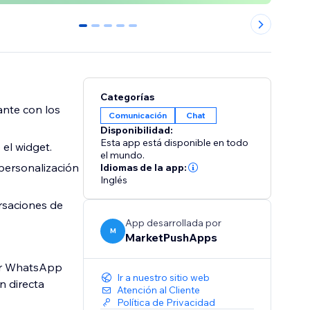
0
1
2
3
4
Categorías
ante con los
Comunicación
Chat
Disponibilidad:
Esta app está disponible en todo
el widget.
el mundo.
personalización
Idiomas de la app:
Inglés
rsaciones de
App desarrollada por
M
MarketPushApps
por WhatsApp
Ir a nuestro sitio web
n directa
Atención al Cliente
Política de Privacidad