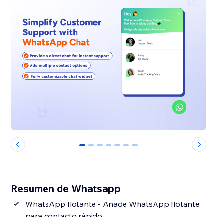
0
1
2
3
4
5
6
Resumen de Whatsapp
WhatsApp flotante - Añade WhatsApp flotante
para contacto rápido.