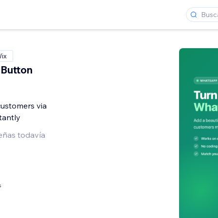
Wix
Button
customers via
antly
eñas todavía
s