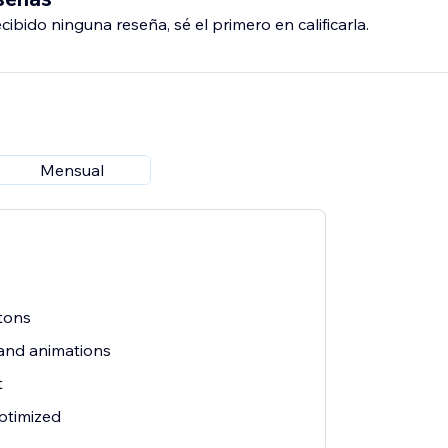
ibido ninguna reseña, sé el primero en calificarla.
hat convert. Install WhatsApp Button today.
Mensual
tons
and animations
t
ptimized