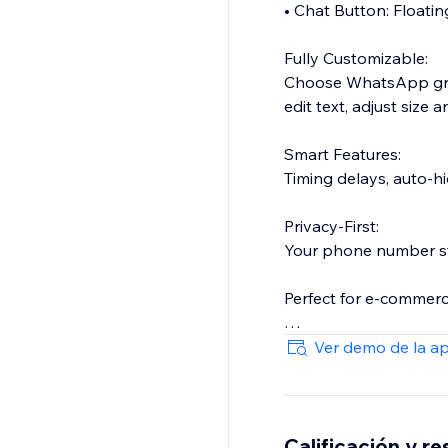
• Chat Button: Floating
Fully Customizable:
Choose WhatsApp gree
edit text, adjust size
Smart Features:
Timing delays, auto-hi
Privacy-First:
Your phone number st
Perfect for e-commerce
Setup in 60 seconds:
Ver demo de la a
Enter your WhatsAp
Customize the design
Calificación y r