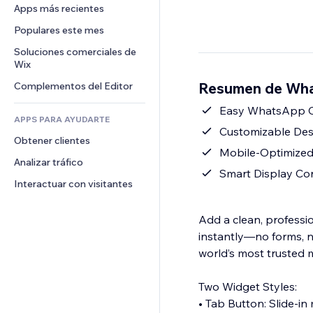
Conversión
Almacenamiento de mercancía
Apps más recientes
PDF
Efectos de imágenes
Chat
Triangulación de envíos
Compartir archivos
Populares este mes
Botones y menús
Comentarios
Precios y suscripciones
Noticias
Banners e insignias
Soluciones comerciales de 
Teléfono
Crowdfunding
Wix
Servicios de contenido
Calculadoras
Comunidad
Alimentos y bebidas
Resumen de Wha
Complementos del Editor
Efectos de texto
Buscar
Reseñas y testimonios
Clima
Easy WhatsApp Ch
CRM
APPS PARA AYUDARTE
Gráficos y tablas
Customizable Desi
Obtener clientes
Mobile-Optimized
Analizar tráfico
Smart Display Co
Interactuar con visitantes
Add a clean, professi
instantly—no forms, n
world’s most trusted
Two Widget Styles:
• Tab Button: Slide-in