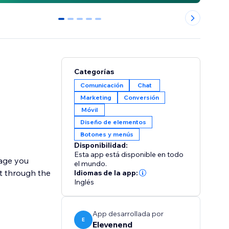
0
1
2
3
4
Categorías
Comunicación
Chat
Marketing
Conversión
Móvil
Diseño de elementos
Botones y menús
Disponibilidad:
Esta app está disponible en todo
sage you
el mundo.
rt through the
Idiomas de la app:
Inglés
App desarrollada por
E
Elevenend