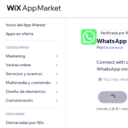
Inicio del App Market
Verificada por 
Apps en oferta
WhatsApp 
Por
Elevenend
CATEGORÍAS
Marketing
Connect with 
Ventas online
Anuncios
WhatsApp inst
Móvil
Servicios y eventos
Apps para tiendas
No hay res
Analíticas
Envíos y entregas
Multimedia y contenido
Hoteles
Redes sociales
Botones de venta
Eventos
Diseño de elementos
Galerías
SEO
Cursos online
Restaurantes
Música
Mapas y navegación
Comunicación 
Interacción
Impresión bajo demanda
Inmobiliarias
Pódcast
Privacidad y seguridad
Formularios
Desde 2,25 $ / me
Anuncios del sitio
Contabilidad
EXPLORAR
Reservas
Fotografía
Reloj
Blog
Email
Cupones y fidelización
Destacadas por Wix
Video
Plantillas para páginas
Encuestas