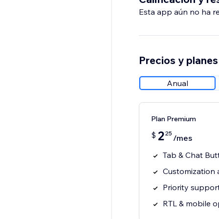
Esta app aún no ha rec
Save and publish
Start conversations t
Precios y planes
Anual
Plan Premium
2
25
$
/mes
Tab & Chat But
Customization 
Priority suppor
RTL & mobile o