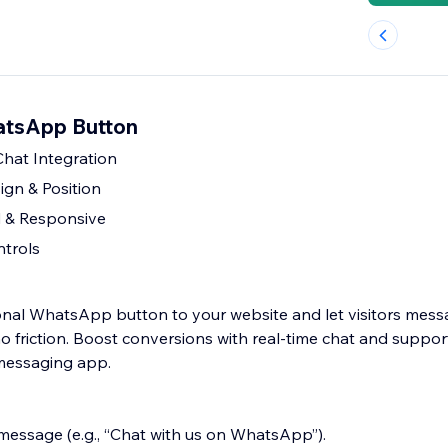
tsApp Button
at Integration
gn & Position
 & Responsive
ntrols
onal WhatsApp button to your website and let visitors mes
o friction. Boost conversions with real-time chat and suppo
 messaging app.
 message (e.g., “Chat with us on WhatsApp”).