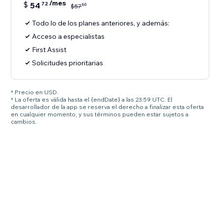
/mes
$
54
72
60
$
57
Todo lo de los planes anteriores, y además:
Acceso a especialistas
First Assist
Solicitudes prioritarias
* Precio en USD.
* La oferta es válida hasta el {endDate} a las 23:59 UTC. El
desarrollador de la app se reserva el derecho a finalizar esta oferta
en cualquier momento, y sus términos pueden estar sujetos a
cambios.