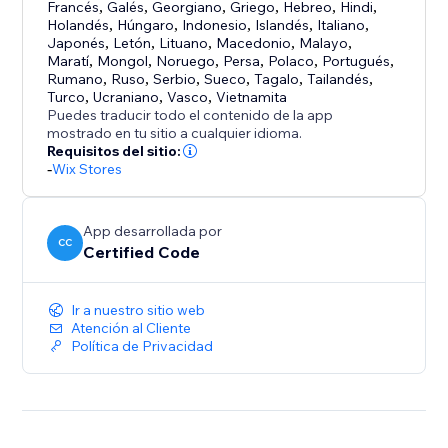
Francés
,
Galés
,
Georgiano
,
Griego
,
Hebreo
,
Hindi
,
Holandés
,
Húngaro
,
Indonesio
,
Islandés
,
Italiano
,
Japonés
,
Letón
,
Lituano
,
Macedonio
,
Malayo
,
Maratí
,
Mongol
,
Noruego
,
Persa
,
Polaco
,
Portugués
,
Rumano
,
Ruso
,
Serbio
,
Sueco
,
Tagalo
,
Tailandés
,
Turco
,
Ucraniano
,
Vasco
,
Vietnamita
Puedes traducir todo el contenido de la app
mostrado en tu sitio a cualquier idioma.
Requisitos del sitio:
-
Wix Stores
App desarrollada por
CC
Certified Code
Ir a nuestro sitio web
Atención al Cliente
Política de Privacidad