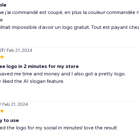
ble
ue j'ai commandé est coupé, en plus la couleur commandée n'e
le
'était impossible d'avoir un logo gratuit. Tout est payant che
17
/ Feb 21, 2024
ree logo in 2 minutes for my store
saved me time and money and I also got a pretty logo.
y liked the AI slogan feature.
/ Feb 21, 2024
y to use
ted the logo for my social in minutes! love the result