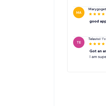
Marygoget
MA
good ap
Telavivi
/ F
TE
Got an a
I am supe