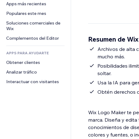
Conversión
Almacenamiento de mercancía
Apps más recientes
PDF
Efectos de imágenes
Chat
Triangulación de envíos
Compartir archivos
Populares este mes
Botones y menús
Comentarios
Precios y suscripciones
Noticias
Banners e insignias
Soluciones comerciales de 
Teléfono
Crowdfunding
Wix
Servicios de contenido
Calculadoras
Comunidad
Alimentos y bebidas
Resumen de Wix
Complementos del Editor
Efectos de texto
Buscar
Reseñas y testimonios
Clima
Archivos de alta c
CRM
APPS PARA AYUDARTE
mucho más.
Gráficos y tablas
Obtener clientes
Posibilidades ilim
Analizar tráfico
soltar.
Interactuar con visitantes
Usa la IA para ge
Obtén derechos de
Wix Logo Maker te per
marca. Diseña y edita 
conocimientos de dise
colores y fuentes, o 