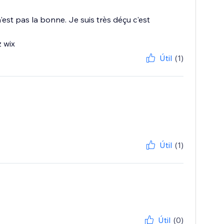
st pas la bonne. Je suis très déçu c'est
z wix
Útil
(1)
Útil
(1)
Útil
(0)