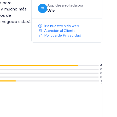
a para
App desarrollada por
eb y mucho más.
W
Wix
sos de
u negocio estará
Ir a nuestro sitio web
Atención al Cliente
Política de Privacidad
4
0
0
0
1