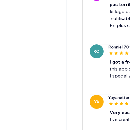
pas terri
le logo q
inutilisab
En plus c
Ronnie170
RO
I got a f
this app 
I speciall
Yayanetter
YA
Very eas
I've crea