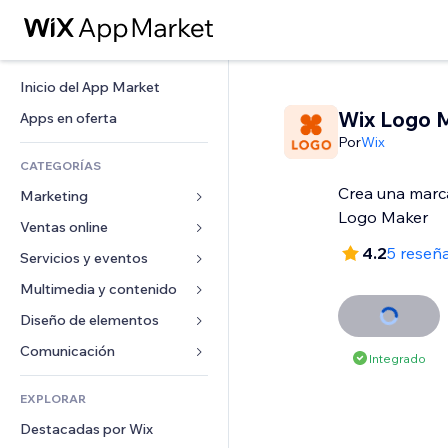
Inicio del App Market
Wix Logo 
Apps en oferta
Por
Wix
CATEGORÍAS
Crea una marca
Marketing
Logo Maker
Ventas online
Anuncios
4.2
5 reseñ
Móvil
Servicios y eventos
Apps para tiendas
Analíticas
Envíos y entregas
Multimedia y contenido
Hoteles
Redes sociales
Botones de venta
Eventos
Diseño de elementos
Galerías
SEO
Cursos online
Restaurantes
Música
Mapas y navegación
Comunicación 
Integrado
Interacción
Impresión bajo demanda
Inmobiliarias
Pódcast
Privacidad y seguridad
Formularios
Anuncios del sitio
Contabilidad
EXPLORAR
Reservas
Fotografía
Reloj
Blog
Email
Cupones y fidelización
Destacadas por Wix
Video
Plantillas para páginas
Encuestas