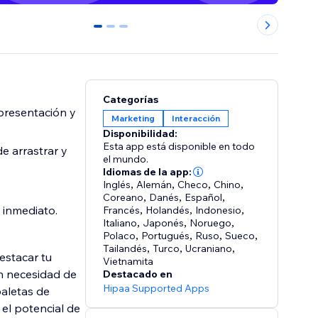
0
1
2
Categorías
 presentación y
Marketing
Interacción
Disponibilidad:
Esta app está disponible en todo
de arrastrar y
el mundo.
Idiomas de la app:
Inglés
,
Alemán
,
Checo
,
Chino
,
Coreano
,
Danés
,
Español
,
 inmediato.
Francés
,
Holandés
,
Indonesio
,
Italiano
,
Japonés
,
Noruego
,
Polaco
,
Portugués
,
Ruso
,
Sueco
,
Tailandés
,
Turco
,
Ucraniano
,
estacar tu
Vietnamita
in necesidad de
Destacado en
Hipaa Supported Apps
paletas de
el potencial de