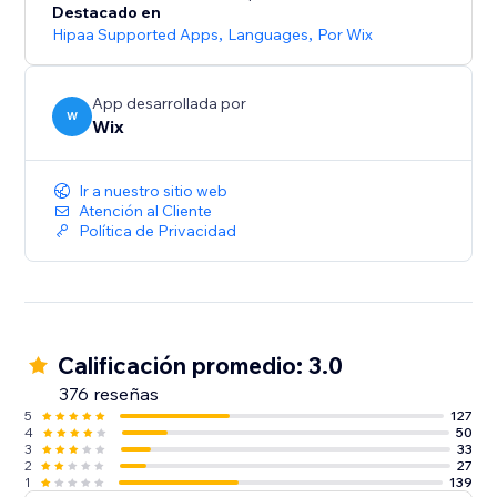
Nuestra atención al cliente en español está
Destacado en
disponible para responder a tus preguntas y
Hipaa Supported Apps
,
Languages
,
Por Wix
App desarrollada por
W
Wix
Ir a nuestro sitio web
Atención al Cliente
Política de Privacidad
Calificación promedio: 3.0
376 reseñas
5
127
4
50
3
33
2
27
1
139