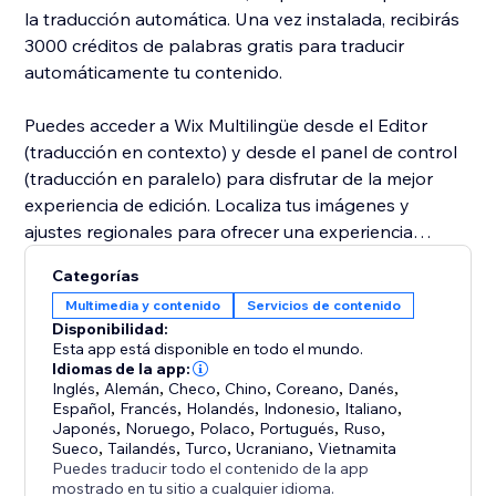
la traducción automática. Una vez instalada, recibirás
3000 créditos de palabras gratis para traducir
automáticamente tu contenido.
Puedes acceder a Wix Multilingüe desde el Editor
(traducción en contexto) y desde el panel de control
(traducción en paralelo) para disfrutar de la mejor
experiencia de edición. Localiza tus imágenes y
ajustes regionales para ofrecer una experiencia
auténtica a los visitantes de cada cultura.
Categorías
Multimedia y contenido
Servicios de contenido
Disfruta de una configuración avanzada, como la
Disponibilidad:
detección automática del idioma del navegador del
Esta app está disponible en todo el mundo.
visitante y una variedad de estructuras de URL. Invita
Idiomas de la app:
Inglés
,
Alemán
,
Checo
,
Chino
,
Coreano
,
Danés
,
a los miembros de tu equipo y a traductores
Español
,
Francés
,
Holandés
,
Indonesio
,
Italiano
,
profesionales a colaborar contigo gracias a los roles y
Japonés
,
Noruego
,
Polaco
,
Portugués
,
Ruso
,
permisos personalizados.
Sueco
,
Tailandés
,
Turco
,
Ucraniano
,
Vietnamita
Puedes traducir todo el contenido de la app
mostrado en tu sitio a cualquier idioma.