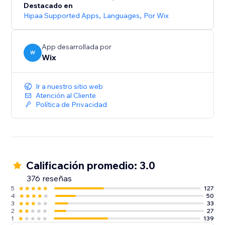
Nuestra atención al cliente en español está
Destacado en
disponible para responder a tus preguntas y
Hipaa Supported Apps
,
Languages
,
Por Wix
App desarrollada por
W
Wix
Ir a nuestro sitio web
Atención al Cliente
Política de Privacidad
Calificación promedio: 3.0
376 reseñas
5
127
4
50
3
33
2
27
1
139