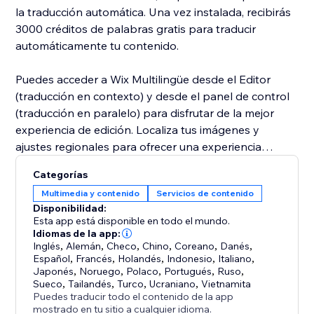
la traducción automática. Una vez instalada, recibirás
3000 créditos de palabras gratis para traducir
automáticamente tu contenido.
Puedes acceder a Wix Multilingüe desde el Editor
(traducción en contexto) y desde el panel de control
(traducción en paralelo) para disfrutar de la mejor
experiencia de edición. Localiza tus imágenes y
ajustes regionales para ofrecer una experiencia
auténtica a los visitantes de cada cultura.
Categorías
Multimedia y contenido
Servicios de contenido
Disfruta de una configuración avanzada, como la
Disponibilidad:
detección automática del idioma del navegador del
Esta app está disponible en todo el mundo.
visitante y una variedad de estructuras de URL. Invita
Idiomas de la app:
Inglés
,
Alemán
,
Checo
,
Chino
,
Coreano
,
Danés
,
a los miembros de tu equipo y a traductores
Español
,
Francés
,
Holandés
,
Indonesio
,
Italiano
,
profesionales a colaborar contigo gracias a los roles y
Japonés
,
Noruego
,
Polaco
,
Portugués
,
Ruso
,
permisos personalizados.
Sueco
,
Tailandés
,
Turco
,
Ucraniano
,
Vietnamita
Puedes traducir todo el contenido de la app
mostrado en tu sitio a cualquier idioma.