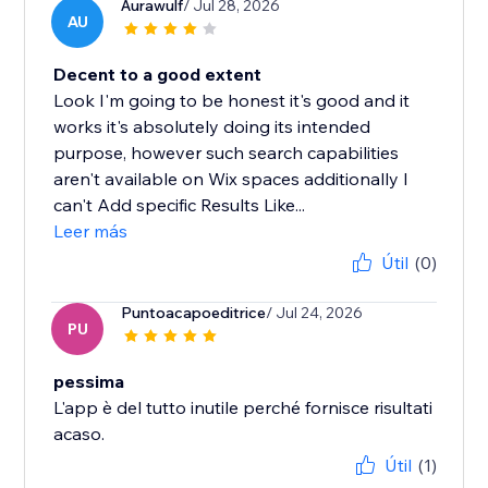
Aurawulf
/ Jul 28, 2026
AU
Decent to a good extent
Look I'm going to be honest it's good and it
works it's absolutely doing its intended
purpose, however such search capabilities
aren't available on Wix spaces additionally I
can't Add specific Results Like...
Leer más
Útil
(0)
Puntoacapoeditrice
/ Jul 24, 2026
PU
pessima
L'app è del tutto inutile perché fornisce risultati
acaso.
Útil
(1)