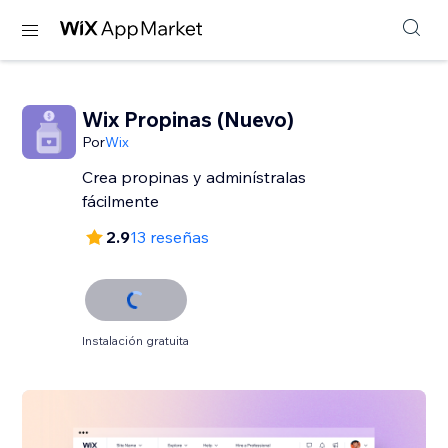
Wix Propinas (Nuevo)
Por
Wix
Crea propinas y adminístralas
fácilmente
2.9
13 reseñas
Instalación gratuita