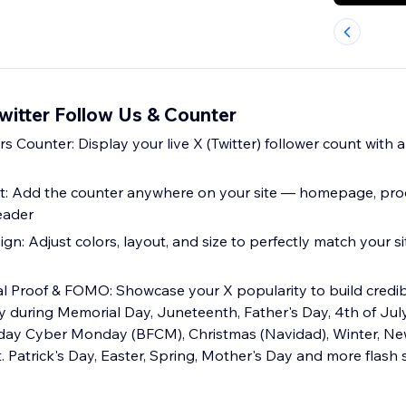
itter Follow Us & Counter
s Counter: Display your live X (Twitter) follower count with a
t: Add the counter anywhere on your site — homepage, prod
eader
n: Adjust colors, layout, and size to perfectly match your si
al Proof & FOMO: Showcase your X popularity to build credib
ly during Memorial Day, Juneteenth, Father's Day, 4th of Jul
day Cyber Monday (BFCM), Christmas (Navidad), Winter, New
t. Patrick's Day, Easter, Spring, Mother's Day and more flash 