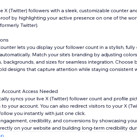
e X (Twitter) followers with a sleek, customizable counter a
proof by highlighting your active presence on one of the wor
formerly Twitter).
ions
Counter lets you display your follower count in a stylish, full
utomatically. Match your site’s branding by adjusting colors,
ts, backgrounds, and sizes for seamless integration. Choose
ld designs that capture attention while staying consistent wi
 Account Access Needed
lly syncs your live X (Twitter) follower count and profile pic
 to your account. You can also redirect visitors to your X (Twit
llow you instantly with just one click.
y, engagement, credibility, and conversions by showcasing yo
rectly on your website and building long-term credibility duri
pp