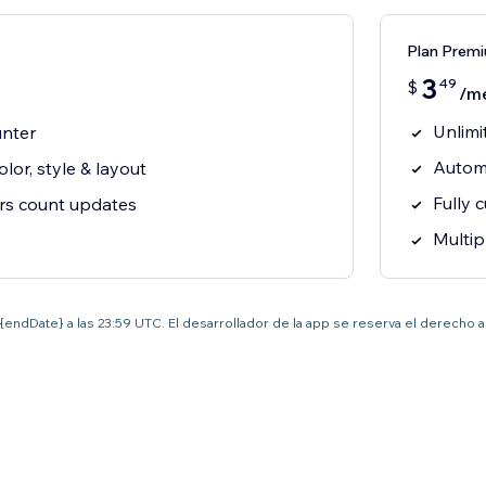
Plan Prem
3
49
$
/m
Unlimi
unter
Automa
lor, style & layout
Fully 
rs count updates
Multip
el {endDate} a las 23:59 UTC. El desarrollador de la app se reserva el derecho