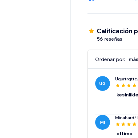
Calificación 
56 reseñas
Ordenar por:
más
Ugurtrgttc
UG
kesinlikl
Minahard
/
MI
ottimo