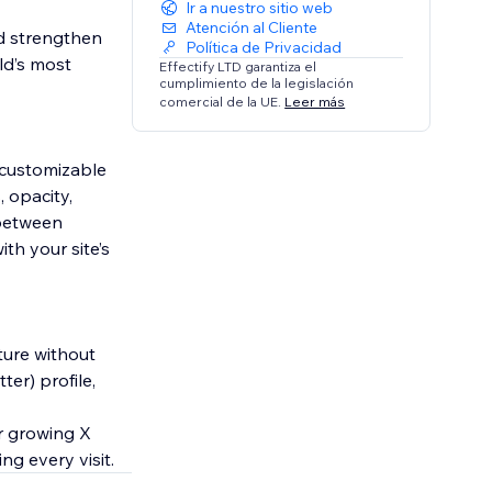
Ir a nuestro sitio web
Atención al Cliente
nd strengthen
Política de Privacidad
ld’s most
Effectify LTD garantiza el
cumplimiento de la legislación
comercial de la UE.
Leer más
y customizable
 opacity,
 between
th your site’s
ture without
ter) profile,
ur growing X
ng every visit.