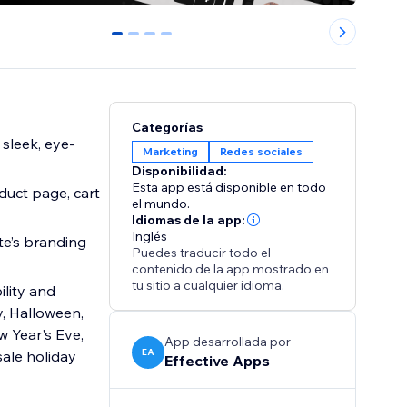
0
1
2
3
Categorías
 sleek, eye-
Marketing
Redes sociales
Disponibilidad:
Esta app está disponible en todo
uct page, cart
el mundo.
Idiomas de la app:
Inglés
te’s branding
Puedes traducir todo el
contenido de la app mostrado en
tu sitio a cualquier idioma.
ility and
y, Halloween,
 Year's Eve,
App desarrollada por
EA
sale holiday
Effective Apps