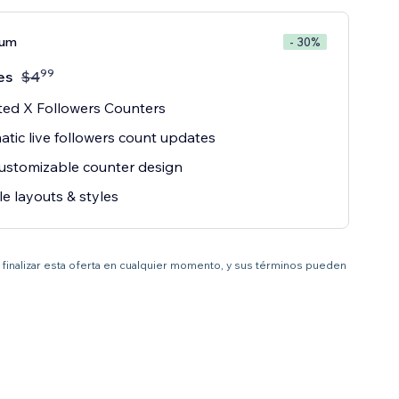
ium
- 30%
99
es
$
4
ted X Followers Counters
tic live followers count updates
customizable counter design
le layouts & styles
 a finalizar esta oferta en cualquier momento, y sus términos pueden