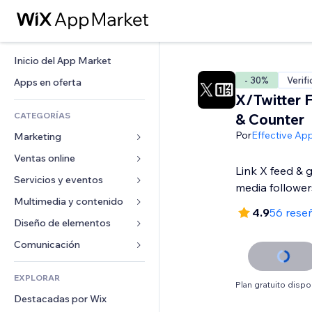
Inicio del App Market
- 30%
Verif
Apps en oferta
X/Twitter 
CATEGORÍAS
& Counter
Por
Effective Ap
Marketing
Ventas online
Anuncios
Link X feed & 
Móvil
Servicios y eventos
Apps para tiendas
media follower
Analíticas
Envíos y entregas
Multimedia y contenido
Hoteles
4.9
56 rese
Redes sociales
Botones de venta
Eventos
Diseño de elementos
Galerías
SEO
Cursos online
Restaurantes
Música
Mapas y navegación
Comunicación 
Interacción
Impresión bajo demanda
Inmobiliarias
Pódcast
Privacidad y seguridad
Formularios
Anuncios del sitio
Contabilidad
EXPLORAR
Reservas
Fotografía
Reloj
Blog
Plan gratuito dispo
Email
Cupones y fidelización
Destacadas por Wix
Video
Plantillas para páginas
Encuestas