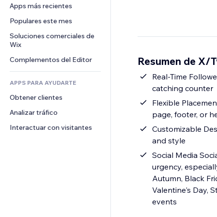
Conversión
Almacenamiento de mercancía
Apps más recientes
PDF
Efectos de imágenes
Chat
Triangulación de envíos
Compartir archivos
Populares este mes
Botones y menús
Comentarios
Precios y suscripciones
Noticias
Banners e insignias
Soluciones comerciales de 
Teléfono
Crowdfunding
Wix
Servicios de contenido
Calculadoras
Comunidad
Alimentos y bebidas
Resumen de X/Tw
Complementos del Editor
Efectos de texto
Buscar
Reseñas y testimonios
Clima
Real-Time Follower
CRM
APPS PARA AYUDARTE
catching counter
Gráficos y tablas
Obtener clientes
Flexible Placemen
Analizar tráfico
page, footer, or h
Interactuar con visitantes
Customizable Desig
and style
Social Media Soci
urgency, especial
Autumn, Black Fri
Valentine's Day, S
events