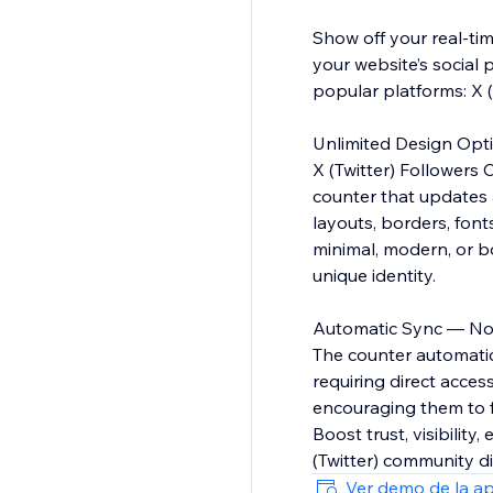
Show off your real-tim
your website’s social 
popular platforms: X (
Unlimited Design Opt
X (Twitter) Followers 
counter that updates a
layouts, borders, fon
minimal, modern, or bo
unique identity.
Automatic Sync — No
The counter automatica
requiring direct access
encouraging them to fo
Boost trust, visibilit
(Twitter) community di
Ver demo de la a