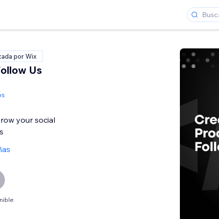
icada por Wix
Follow Us
ps
grow your social
s
ñas
nible