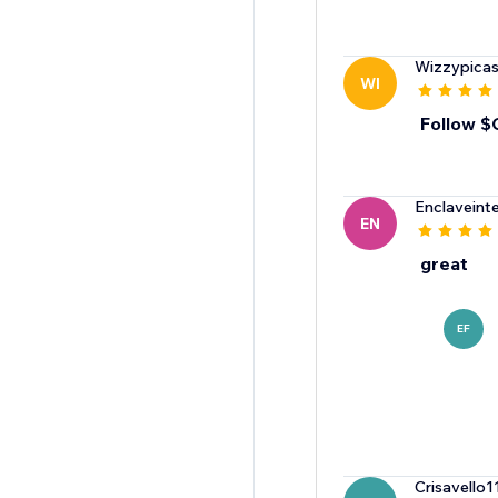
Wizzypica
WI
Follow 
Enclaveint
EN
great
EF
Crisavello1