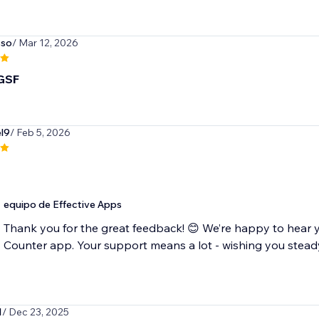
sso
/ Mar 12, 2026
$GSF
el9
/ Feb 5, 2026
equipo de Effective Apps
Thank you for the great feedback! 😊 We’re happy to hear yo
Counter app. Your support means a lot - wishing you stead
1
/ Dec 23, 2025