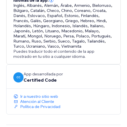
Idiomas de la app:
Inglés
,
Albanés
,
Alemán
,
Árabe
,
Armenio
,
Bielorruso
,
Búlgaro
,
Catalán
,
Checo
,
Chino
,
Coreano
,
Croata
,
Danés
,
Eslovaco
,
Español
,
Estonio
,
Finlandés
,
Francés
,
Galés
,
Georgiano
,
Griego
,
Hebreo
,
Hindi
,
Holandés
,
Húngaro
,
Indonesio
,
Islandés
,
Italiano
,
Japonés
,
Letón
,
Lituano
,
Macedonio
,
Malayo
,
Maratí
,
Mongol
,
Noruego
,
Persa
,
Polaco
,
Portugués
,
Rumano
,
Ruso
,
Serbio
,
Sueco
,
Tagalo
,
Tailandés
,
Turco
,
Ucraniano
,
Vasco
,
Vietnamita
Puedes traducir todo el contenido de la app
mostrado en tu sitio a cualquier idioma.
App desarrollada por
CC
Certified Code
Ir a nuestro sitio web
Atención al Cliente
Política de Privacidad