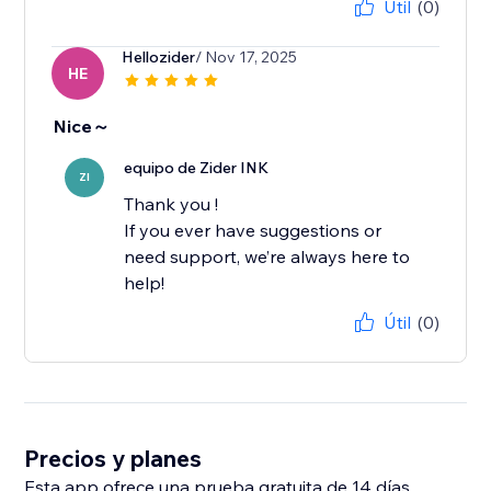
Útil
(0)
Hellozider
/ Nov 17, 2025
HE
Nice～
equipo de Zider INK
ZI
Thank you !
If you ever have suggestions or
need support, we’re always here to
help!
Útil
(0)
Precios y planes
Esta app ofrece una prueba gratuita de 14 días