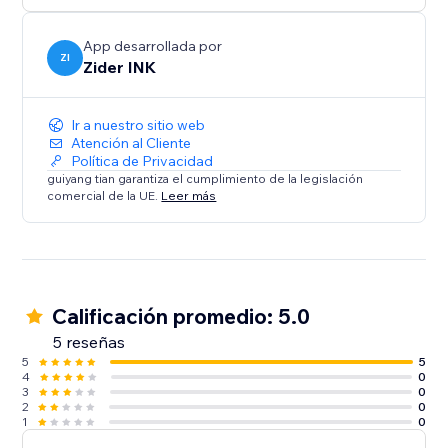
experiences.
App desarrollada por
⸻
ZI
Zider INK
Multi-Language Support
Ir a nuestro sitio web
Atención al Cliente
Display product content in multiple languages.
Política de Privacidad
guiyang tian garantiza el cumplimiento de la legislación
comercial de la UE.
Leer más
* Localized shopping experience
* Better global reach
* Higher customer trust
Perfect for international stores.
Calificación promedio: 5.0
5 reseñas
5
5
4
0
3
0
2
0
1
0