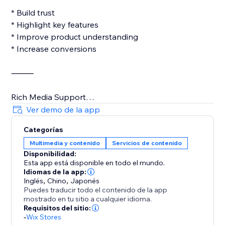
* Build trust
* Highlight key features
* Improve product understanding
* Increase conversions
⸻
Rich Media Support
Ver demo de la app
Add a variety of content types:
Categorías
Multimedia y contenido
Servicios de contenido
* Images
Disponibilidad:
* Videos
Esta app está disponible en todo el mundo.
* Links
Idiomas de la app:
* Tables
Inglés
,
Chino
,
Japonés
Puedes traducir todo el contenido de la app
* Lists & Icons
mostrado en tu sitio a cualquier idioma.
Requisitos del sitio:
More engaging content, better shopping
-
Wix Stores