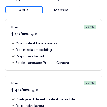
Anual
Mensual
Plan
- 20%
/mes
$
3
12
90
$
3
One content for all devices
Rich media embedding
Responsive layout
Single-Language Product Content
Plan
- 20%
/mes
$
4
72
90
$
5
Configure different content for mobile
Responsive layout