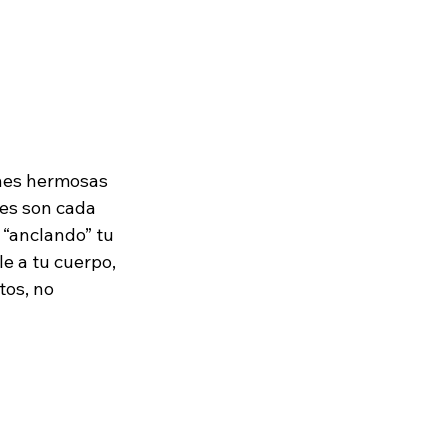
nes hermosas 
tes son cada 
 “anclando” tu 
e a tu cuerpo, 
os, no 