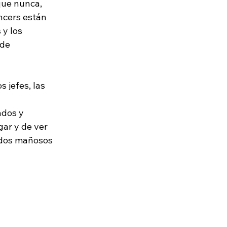
que nunca, 
cers están 
y los 
de 
 jefes, las 
ados y 
gar y de ver 
ados mañosos 