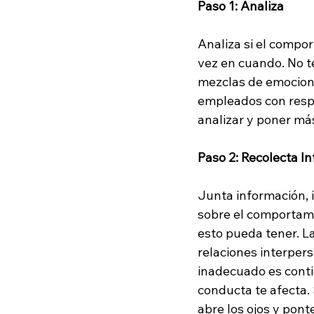
Paso 1: Analiza
Analiza si el compo
vez en cuando. No t
mezclas de emocione
empleados con respe
analizar y poner más
Paso 2: Recolecta I
Junta información, 
sobre el comportamie
esto pueda tener. L
relaciones interper
inadecuado es conti
conducta te afecta. 
abre los ojos y pon