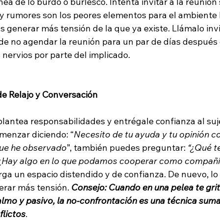
línea de lo burdo o burlesco. Intenta invitar a la reunión
 rumores son los peores elementos para el ambiente lab
s generar más tensión de la que ya existe. Llámalo inv
de no agendar la reunión para un par de días después d
s nervios por parte del implicado.
de Relajo y Conversación
plantea responsabilidades y entrégale confianza al suj
menzar diciendo: “
Necesito de tu ayuda y tu opinión c
que he observado
”, también puedes preguntar: 
“¿Qué te
¿Hay algo en lo que podamos cooperar como compañí
rga un espacio distendido y de confianza. De nuevo, lo
rar más tensión. 
Consejo: Cuando en una pelea te gri
almo y pasivo, la no-confrontación es una técnica suma
flictos
.