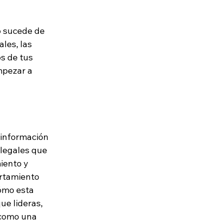
o sucede de 
les, las 
s de tus 
mpezar a 
 información 
 legales que 
iento y 
rtamiento 
ómo esta 
ue lideras, 
 como una 