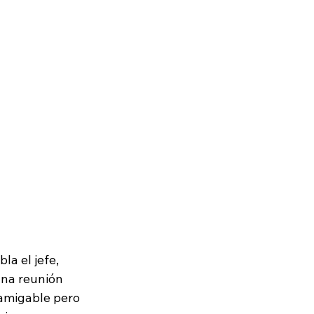
a el jefe, 
una reunión 
 amigable pero 