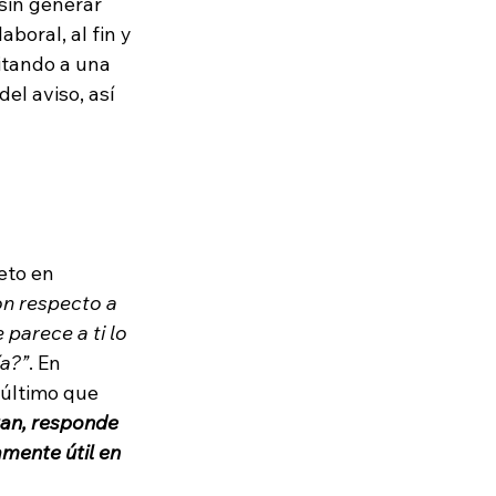
 sin generar 
oral, al fin y 
itando a una 
el aviso, así 
eto en 
on respecto a 
 parece a ti lo 
a?”
. En 
 último que 
tan, responde 
mente útil en 