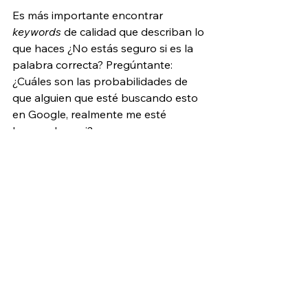
Es más importante encontrar 
keywords
 de calidad que describan lo 
que haces ¿No estás seguro si es la 
palabra correcta? Pregúntante: 
¿Cuáles son las probabilidades de 
que alguien que esté buscando esto 
en Google, realmente me esté 
buscando a mi?
Una vez que hayas identificado una 
lista de 5-10 
keywords
 increíbles, es 
tiempo de utilizarlas en tu sitio. Utiliza 
estas palabras en tu contenido, en 
los 
Alt Text de imágenes 
y en 
cualquier lugar donde escribas sobre 
tu negocio.