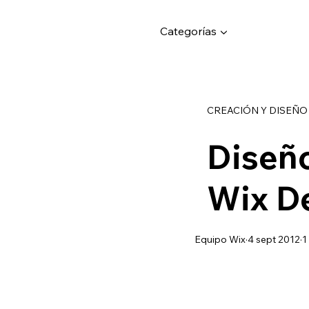
Categorías ▼
CREACIÓN Y DISEÑO
Diseño
Wix D
Equipo Wix
4 sept 2012
1