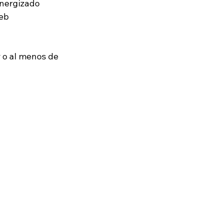
energizado 
eb 
 o al menos de 