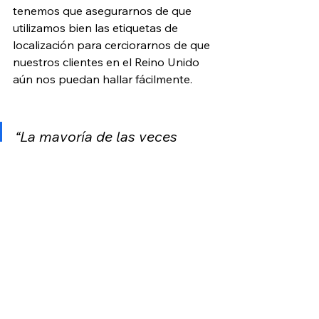
tenemos que asegurarnos de que 
utilizamos bien las etiquetas de 
localización para cerciorarnos de que 
nuestros clientes en el Reino Unido 
aún nos puedan hallar fácilmente.
“La mayoría de las veces 
figuramos en la primera 
página de Google, 
normalmente también entre 
los primeros resultados”
 Las últimas palabras (clave)