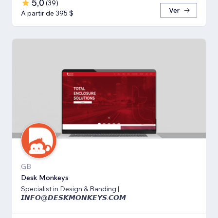
5,0
(
39
)
Ver
A partir de 395 $
GB
Desk Monkeys
Specialist in Design & Banding |
𝙄𝙉𝙁𝙊@𝘿𝙀𝙎𝙆𝙈𝙊𝙉𝙆𝙀𝙔𝙎.𝘾𝙊𝙈