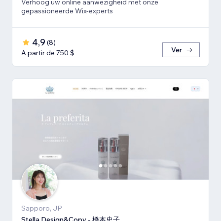
Verhoog uw online aanwezigheid met onze
gepassioneerde Wix-experts
4,9
(
8
)
Ver
A partir de 750 $
Sapporo, JP
Stella Design&Copy - 橋本史子