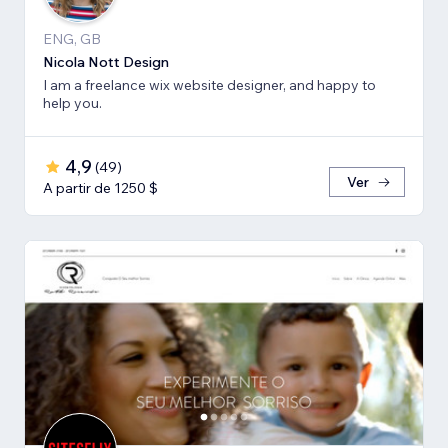
ENG, GB
Nicola Nott Design
I am a freelance wix website designer, and happy to
help you.
4,9
(
49
)
Ver
A partir de 1250 $