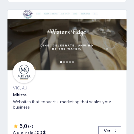
VIC, AU
Mkista
Websites that convert + marketing that scales your
business
5,0
(
7
)
Ver
A partir de 400 $