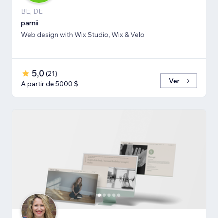
BE, DE
parnii
Web design with Wix Studio, Wix & Velo
5,0
(
21
)
Ver
A partir de 5000 $