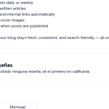
sts daily or weekly
ritten articles
d internal links automatically
l cover images
ns when posts are published
our blog stays fresh, consistent, and search-friendly — all on
eseñas
ibido ninguna reseña, sé el primero en calificarla.
Mensual