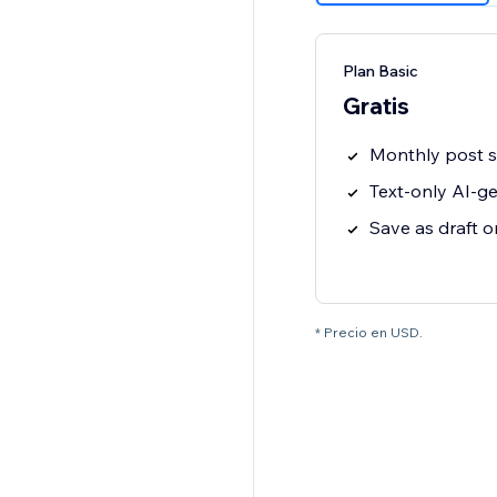
Plan Basic
Gratis
Monthly post s
Text-only AI-g
Save as draft o
* Precio en USD.