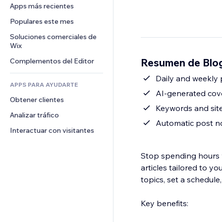
Conversión
Almacenamiento de mercancía
Apps más recientes
PDF
Efectos de imágenes
Chat
Triangulación de envíos
Compartir archivos
Populares este mes
Botones y menús
Comentarios
Precios y suscripciones
Noticias
Banners e insignias
Soluciones comerciales de 
Teléfono
Crowdfunding
Wix
Servicios de contenido
Calculadoras
Comunidad
Alimentos y bebidas
Resumen de Blog 
Complementos del Editor
Efectos de texto
Buscar
Reseñas y testimonios
Clima
Daily and weekly 
CRM
APPS PARA AYUDARTE
Gráficos y tablas
AI-generated cov
Obtener clientes
Keywords and site
Analizar tráfico
Automatic post no
Interactuar con visitantes
Stop spending hours w
articles tailored to 
topics, set a schedule
Key benefits: