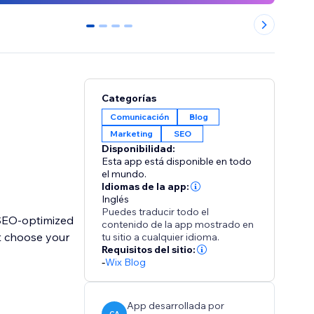
0
1
2
3
Categorías
Comunicación
Blog
Marketing
SEO
Disponibilidad:
Esta app está disponible en todo
el mundo.
Idiomas de la app:
Inglés
Puedes traducir todo el
 SEO-optimized
contenido de la app mostrado en
st choose your
tu sitio a cualquier idioma.
Requisitos del sitio:
-
Wix Blog
App desarrollada por
CA