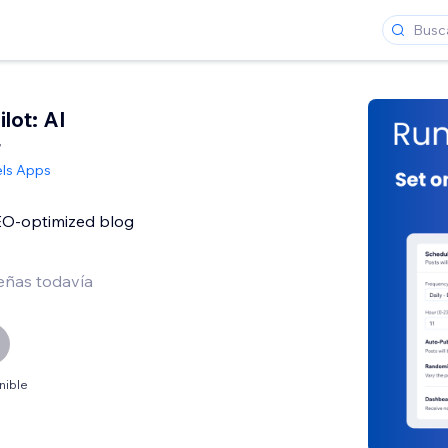
lot: AI
r
ls Apps
O-optimized blog
eñas todavía
nible