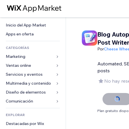
Inicio del App Market
Blog Autopi
Apps en oferta
Post Write
CATEGORÍAS
Por
Cheese Whee
Marketing
Automated, SE
Ventas online
Anuncios
posts
Móvil
Servicios y eventos
Apps para tiendas
No hay res
Analíticas
Envíos y entregas
Multimedia y contenido
Hoteles
Redes sociales
Botones de venta
Eventos
Diseño de elementos
Galerías
SEO
Cursos online
Restaurantes
Música
Mapas y navegación
Comunicación 
Interacción
Impresión bajo demanda
Inmobiliarias
Pódcast
Privacidad y seguridad
Formularios
Plan gratuito dispo
Anuncios del sitio
Contabilidad
EXPLORAR
Reservas
Fotografía
Reloj
Blog
Email
Cupones y fidelización
Destacadas por Wix
Video
Plantillas para páginas
Encuestas