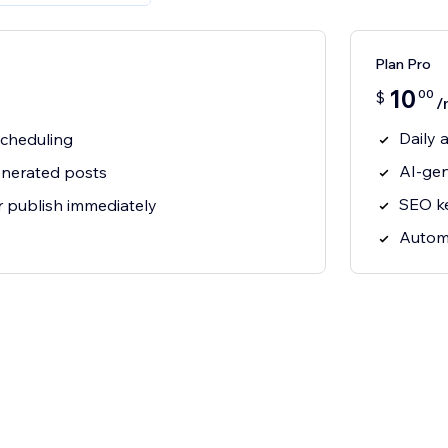
Plan Pro
10
00
$
/
Daily 
cheduling
AI-gen
enerated posts
SEO ke
r publish immediately
Automa