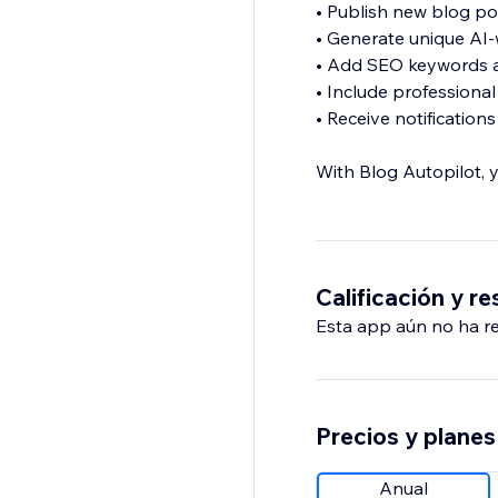
• Publish new blog po
• Generate unique AI-w
• Add SEO keywords an
• Include professiona
• Receive notificatio
With Blog Autopilot, y
Calificación y r
Esta app aún no ha rec
Precios y planes
Anual