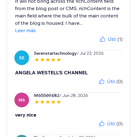
It will not bring across the richContent field
from the blog post or CMS. richContent is the
main field where the bulk of the main content
of the blog is housed. I have...
Leer más
Útil
(1)
Serenstartechnology
/ Jul 23, 2026
SE
ANGELA WESTELL'S CHANNEL
Útil
(0)
M65569482
/ Jun 28, 2026
M6
very nice
Útil
(0)