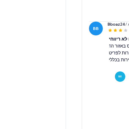
Bboaz24
/
BB
לא ריווחי
מתחילת החודש הכניסה 6 הזמנות ברואס באזור ה1
רות לפריט
רות בכללי
WI