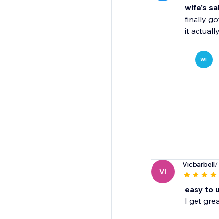
wife's sa
finally g
it actual
WI
Vicbarbell
/
VI
easy to 
I get gre