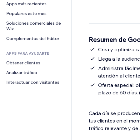
Conversión
Almacenamiento de mercancía
Apps más recientes
PDF
Efectos de imágenes
Chat
Triangulación de envíos
Compartir archivos
Populares este mes
Botones y menús
Comentarios
Precios y suscripciones
Noticias
Banners e insignias
Soluciones comerciales de 
Teléfono
Crowdfunding
Wix
Servicios de contenido
Calculadoras
Comunidad
Alimentos y bebidas
Resumen de Goog
Complementos del Editor
Efectos de texto
Buscar
Reseñas y testimonios
Clima
Crea y optimiza 
CRM
APPS PARA AYUDARTE
Gráficos y tablas
Llega a la audienc
Obtener clientes
Administra fácilm
Analizar tráfico
atención al client
Interactuar con visitantes
Oferta especial: o
plazo de 60 días. 
Cada día se producen
tus clientes en el mo
tráfico relevante y de 