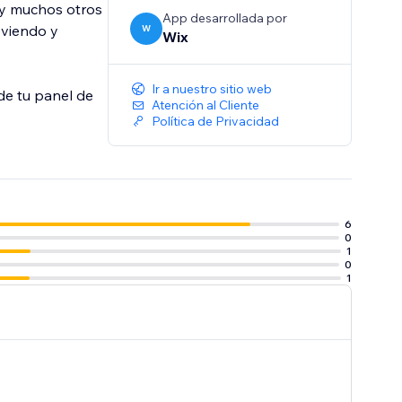
 y muchos otros
App desarrollada por
 viendo y
W
Wix
Ir a nuestro sitio web
de tu panel de
Atención al Cliente
Política de Privacidad
6
0
1
0
1