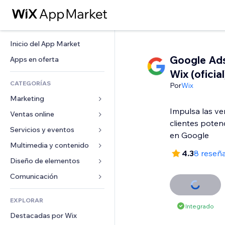
Inicio del App Market
Google Ad
Apps en oferta
Wix (oficial
CATEGORÍAS
Por
Wix
Marketing
Impulsa las ve
Ventas online
Anuncios
clientes poten
Móvil
Servicios y eventos
Apps para tiendas
en Google
Analíticas
Envíos y entregas
Multimedia y contenido
Hoteles
4.3
8 reseñ
Redes sociales
Botones de venta
Eventos
Diseño de elementos
Galerías
SEO
Cursos online
Restaurantes
Música
Mapas y navegación
Comunicación 
Interacción
Impresión bajo demanda
Inmobiliarias
Pódcast
Privacidad y seguridad
Formularios
Anuncios del sitio
Contabilidad
EXPLORAR
Reservas
Fotografía
Reloj
Blog
Integrado
Email
Cupones y fidelización
Destacadas por Wix
Video
Plantillas para páginas
Encuestas