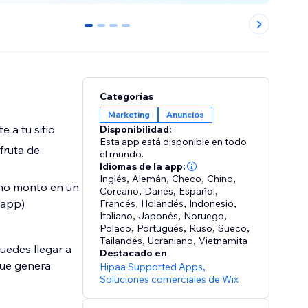
0
1
2
3
Categorías
Marketing
Anuncios
e a tu sitio
Disponibilidad:
Esta app está disponible en todo
fruta de
el mundo.
Idiomas de la app:
Inglés
,
Alemán
,
Checo
,
Chino
,
ismo monto en un
Coreano
,
Danés
,
Español
,
 app)
Francés
,
Holandés
,
Indonesio
,
Italiano
,
Japonés
,
Noruego
,
Polaco
,
Portugués
,
Ruso
,
Sueco
,
Tailandés
,
Ucraniano
,
Vietnamita
uedes llegar a
Destacado en
que genera
Hipaa Supported Apps
,
Soluciones comerciales de Wix