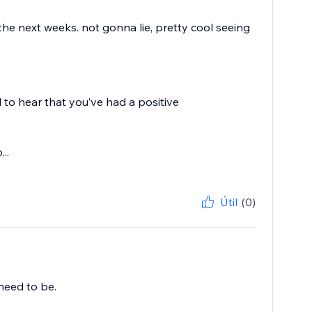
 the next weeks. not gonna lie, pretty cool seeing
 to hear that you’ve had a positive
..
Útil
(0)
need to be.