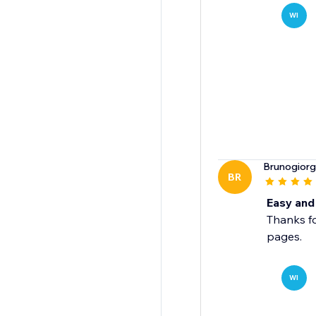
WI
Brunogiorg
BR
Easy and 
Thanks fo
pages.
WI