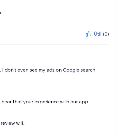
..
Útil
(0)
s. I don't even see my ads on Google search
o hear that your experience with our app
eview will...