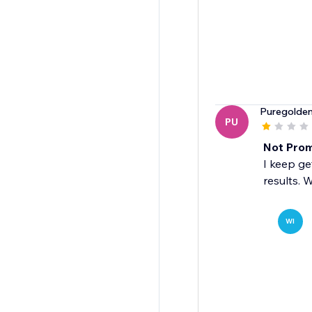
Puregolde
PU
Not Prom
I keep ge
results. 
WI