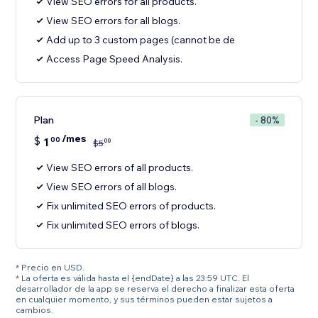
View SEO errors for all products.
View SEO errors for all blogs.
Add up to 3 custom pages (cannot be de
Access Page Speed Analysis.
Plan
- 80%
/mes
$
1
00
00
$
5
View SEO errors of all products.
View SEO errors of all blogs.
Fix unlimited SEO errors of products.
Fix unlimited SEO errors of blogs.
* Precio en USD.
* La oferta es válida hasta el {endDate} a las 23:59 UTC. El
desarrollador de la app se reserva el derecho a finalizar esta oferta
en cualquier momento, y sus términos pueden estar sujetos a
cambios.