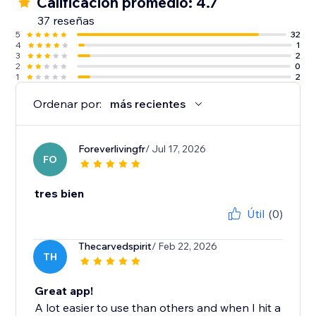
Calificación promedio: 4.7
37 reseñas
5
32
4
1
3
2
2
0
1
2
Ordenar por:
más recientes
Foreverlivingfr
/ Jul 17, 2026
FO
tres bien
Útil
(0)
Thecarvedspirit
/ Feb 22, 2026
TH
Great app!
A lot easier to use than others and when I hit a