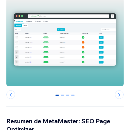
0
1
2
3
Resumen de MetaMaster: SEO Page
Optimizer