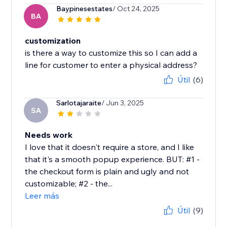
Baypinesestates
/ Oct 24, 2025
BA
customization
is there a way to customize this so I can add a
line for customer to enter a physical address?
Útil
(6)
Sarlotajaraite
/ Jun 3, 2025
SA
Needs work
I love that it doesn't require a store, and I like
that it's a smooth popup experience. BUT: #1 -
the checkout form is plain and ugly and not
customizable; #2 - the...
Leer más
Útil
(9)